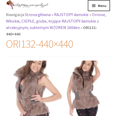
Przejdź
Przejdź
Menu
do
do
Nawigacja
Strona główna
»
RAJSTOPY damskie
»
Orirose,
nawigacji
treści
Rozwiń
Rajstopy
Włoskie, CIEPŁE, grube, kryjące RAJSTOPY damskie z
menu
atrakcyjnym, subtelnym WZOREM 160den
»
ORI132-
potomne
Rajstopy Orirose
440×440
ORI132-440×440
Pończochy i
zakolanówki
Podkolanówki i
skarpetki
Wszystkie
produkty
Rozwiń
Recenzje
menu