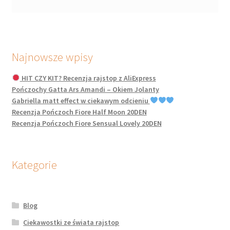
Najnowsze wpisy
HIT CZY KIT? Recenzja rajstop z AliExpress
Pończochy Gatta Ars Amandi – Okiem Jolanty
Gabriella matt effect w ciekawym odcieniu
Recenzja Pończoch Fiore Half Moon 20DEN
Recenzja Pończoch Fiore Sensual Lovely 20DEN
Kategorie
Blog
Ciekawostki ze świata rajstop