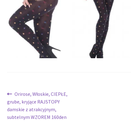
potomne
Nawigacja
Poprzedni
Orirose, Włoskie, CIEPŁE,
wpis:
grube, kryjące RAJSTOPY
wpisu
damskie z atrakcyjnym,
subtelnym WZOREM 160den