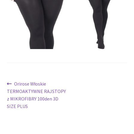
potomne
Nawigacja
Poprzedni
Orirose Włoskie
wpis:
TERMOAKTYWNE RAJSTOPY
wpisu
z MIKROFIBRY 100den 3D
SIZE PLUS