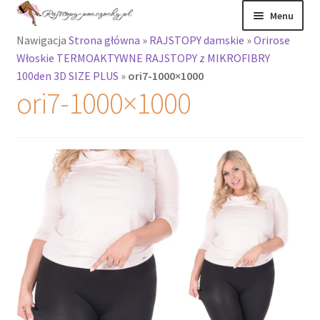
Przejdź
Przejdź
Menu
do
do
Nawigacja
Strona główna
»
RAJSTOPY damskie
»
Orirose
nawigacji
treści
Rozwiń
Rajstopy
Włoskie TERMOAKTYWNE RAJSTOPY z MIKROFIBRY
menu
100den 3D SIZE PLUS
»
ori7-1000×1000
potomne
Rajstopy Orirose
ori7-1000×1000
Pończochy i
zakolanówki
Podkolanówki i
skarpetki
Wszystkie
produkty
Rozwiń
Recenzje
menu