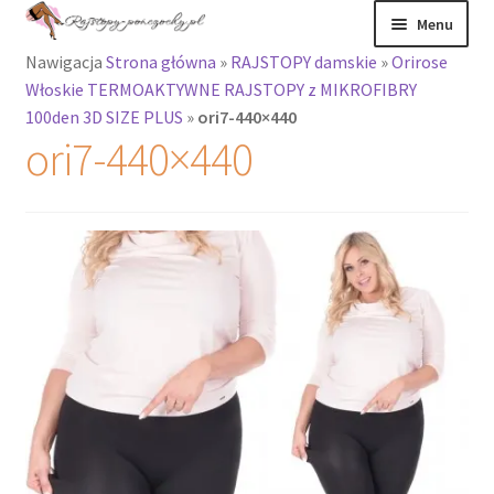
Przejdź
Przejdź
Menu
do
do
Nawigacja
Strona główna
»
RAJSTOPY damskie
»
Orirose
nawigacji
treści
Rozwiń
Rajstopy
Włoskie TERMOAKTYWNE RAJSTOPY z MIKROFIBRY
menu
100den 3D SIZE PLUS
»
ori7-440×440
potomne
Rajstopy Orirose
ori7-440×440
Pończochy i
zakolanówki
Podkolanówki i
skarpetki
Wszystkie
produkty
Rozwiń
Recenzje
menu