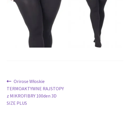
potomne
Nawigacja
Poprzedni
Orirose Włoskie
wpis:
TERMOAKTYWNE RAJSTOPY
wpisu
z MIKROFIBRY 100den 3D
SIZE PLUS