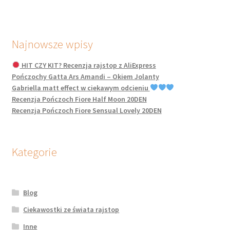
Najnowsze wpisy
HIT CZY KIT? Recenzja rajstop z AliExpress
Pończochy Gatta Ars Amandi – Okiem Jolanty
Gabriella matt effect w ciekawym odcieniu
Recenzja Pończoch Fiore Half Moon 20DEN
Recenzja Pończoch Fiore Sensual Lovely 20DEN
Kategorie
Blog
Ciekawostki ze świata rajstop
Inne