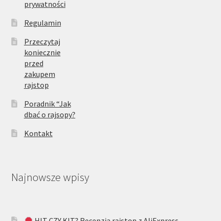
prywatności
Regulamin
Przeczytaj
koniecznie
przed
zakupem
rajstop
Poradnik “Jak
dbać o rajsopy?
Kontakt
Najnowsze wpisy
HIT CZY KIT? Recenzja rajstop z AliExpress