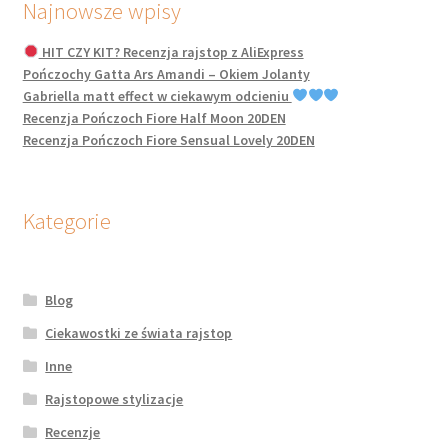
Najnowsze wpisy
HIT CZY KIT? Recenzja rajstop z AliExpress
Pończochy Gatta Ars Amandi – Okiem Jolanty
Gabriella matt effect w ciekawym odcieniu
Recenzja Pończoch Fiore Half Moon 20DEN
Recenzja Pończoch Fiore Sensual Lovely 20DEN
Kategorie
Blog
Ciekawostki ze świata rajstop
Inne
Rajstopowe stylizacje
Recenzje