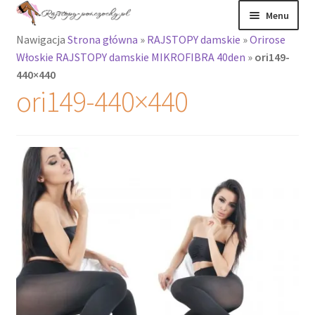
Przejdź
Przejdź
Menu
do
do
Nawigacja
Strona główna
»
RAJSTOPY damskie
»
Orirose
nawigacji
treści
Rozwiń
Rajstopy
Włoskie RAJSTOPY damskie MIKROFIBRA 40den
»
ori149-
menu
440×440
potomne
Rajstopy Orirose
ori149-440×440
Pończochy i
zakolanówki
Podkolanówki i
skarpetki
Wszystkie
produkty
Rozwiń
Recenzje
menu