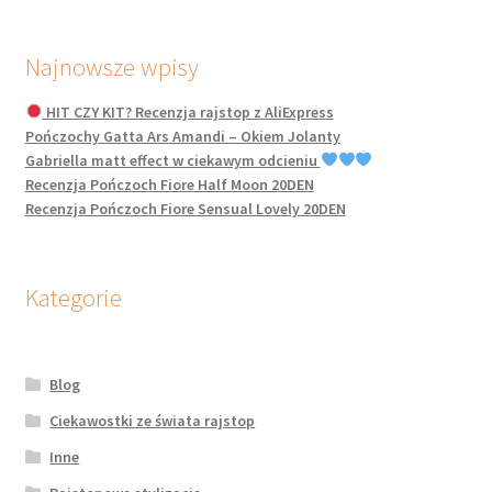
Najnowsze wpisy
HIT CZY KIT? Recenzja rajstop z AliExpress
Pończochy Gatta Ars Amandi – Okiem Jolanty
Gabriella matt effect w ciekawym odcieniu
Recenzja Pończoch Fiore Half Moon 20DEN
Recenzja Pończoch Fiore Sensual Lovely 20DEN
Kategorie
Blog
Ciekawostki ze świata rajstop
Inne