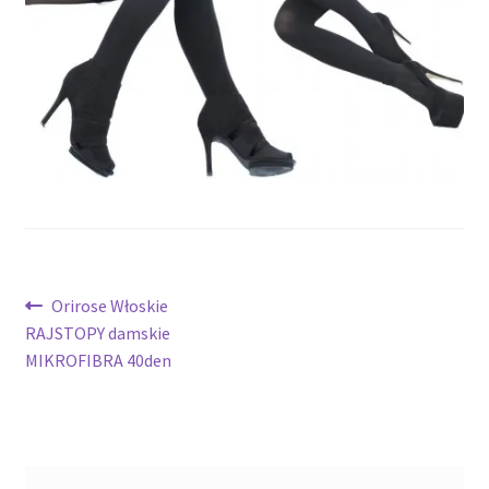
potomne
Nawigacja
Poprzedni
Orirose Włoskie
wpis:
RAJSTOPY damskie
wpisu
MIKROFIBRA 40den