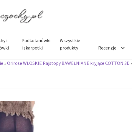
hy i
Podkolanówki
Wszystkie
ówki
i skarpetki
produkty
Recenzje
ie
»
Orirose WŁOSKIE Rajstopy BAWEŁNIANE kryjące COTTON 3D