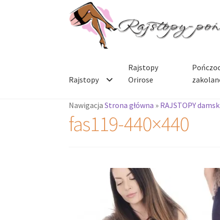
Przejdź
Przejdź
do
do
nawigacji
treści
Rajstopy
Pończoc
Rajstopy
Orirose
zakolan
Nawigacja
Strona główna
»
RAJSTOPY damsk
fas119-440×440