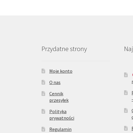
Przydatne strony
Na
Moje konto
O nas
Cennik
przesyłek
Polityka
prywatności
Regulamin