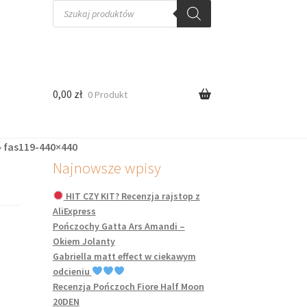
Wyszukiwarka
produktów
0,00
zł
0 Produkt
»
fas119-440×440
Najnowsze wpisy
HIT CZY KIT? Recenzja rajstop z
AliExpress
Pończochy Gatta Ars Amandi –
Okiem Jolanty
Gabriella matt effect w ciekawym
odcieniu
Recenzja Pończoch Fiore Half Moon
20DEN