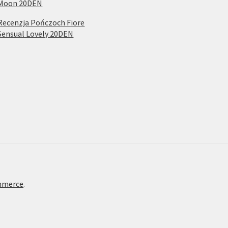
Moon 20DEN
Recenzja Pończoch Fiore
Sensual Lovely 20DEN
mmerce
.