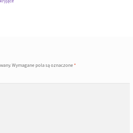
kryjące
owany.
Wymagane pola są oznaczone
*