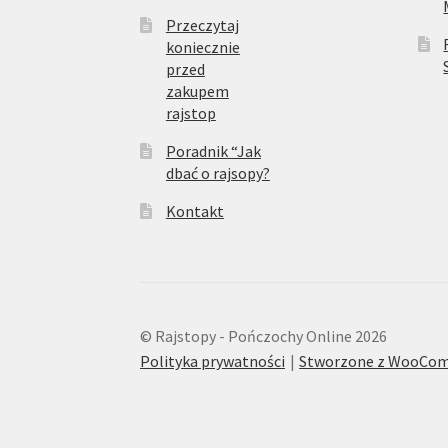
Przeczytaj
koniecznie
przed
zakupem
rajstop
Poradnik “Jak
dbać o rajsopy?
Kontakt
© Rajstopy - Pończochy Online 2026
Polityka prywatności
Stworzone z WooCo