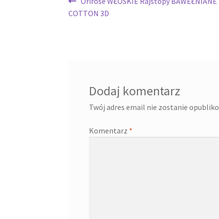
Nawigacja
Poprzedni
Orirose WŁOSKIE Rajstopy BAWEŁNIANE 
wpis:
COTTON 3D
wpisu
Dodaj komentarz
Twój adres email nie zostanie opublik
Komentarz
*