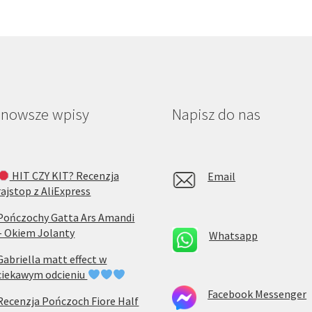
jnowsze wpisy
Napisz do nas
HIT CZY KIT? Recenzja
Email
rajstop z AliExpress
Pończochy Gatta Ars Amandi
– Okiem Jolanty
Whatsapp
Gabriella matt effect w
ciekawym odcieniu
Facebook Messenger
Recenzja Pończoch Fiore Half