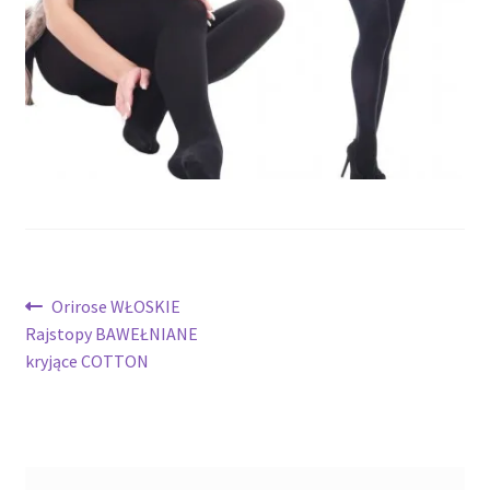
potomne
Nawigacja
Poprzedni
Orirose WŁOSKIE
wpis:
Rajstopy BAWEŁNIANE
wpisu
kryjące COTTON