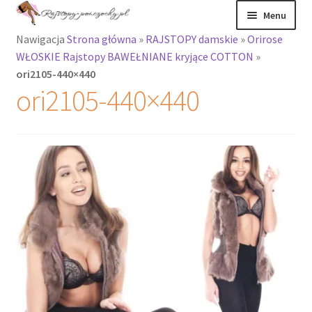
Przejdź
Przejdź
Menu
do
do
Nawigacja
Strona główna
»
RAJSTOPY damskie
»
Orirose
nawigacji
treści
Rozwiń
Rajstopy
WŁOSKIE Rajstopy BAWEŁNIANE kryjące COTTON
»
menu
ori2105-440×440
potomne
Rajstopy Orirose
ori2105-440×440
Pończochy i
zakolanówki
Podkolanówki i
skarpetki
Wszystkie
produkty
Rozwiń
Recenzje
menu