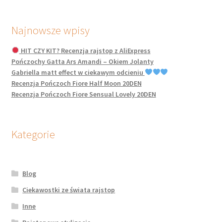
Najnowsze wpisy
HIT CZY KIT? Recenzja rajstop z AliExpress
Pończochy Gatta Ars Amandi – Okiem Jolanty
Gabriella matt effect w ciekawym odcieniu
Recenzja Pończoch Fiore Half Moon 20DEN
Recenzja Pończoch Fiore Sensual Lovely 20DEN
Kategorie
Blog
Ciekawostki ze świata rajstop
Inne