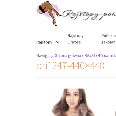
Przejdź
Przejdź
do
do
nawigacji
treści
Rajstopy
Pończoc
Rajstopy
Orirose
zakolan
Nawigacja
Strona główna
»
RAJSTOPY damsk
ori1247-440×440