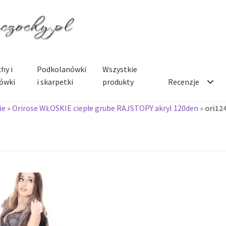
hy i
Podkolanówki
Wszystkie
ówki
i skarpetki
produkty
Recenzje
ie
»
Orirose WŁOSKIE ciepłe grube RAJSTOPY akryl 120den
»
ori12