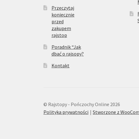
Przeczytaj
koniecznie
przed
zakupem
rajstop
Poradnik “Jak
dbać o rajsopy?
Kontakt
© Rajstopy - Pończochy Online 2026
Polityka prywatności
Stworzone z WooCo