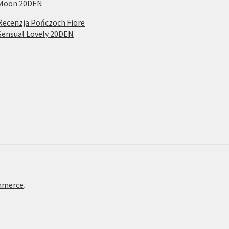
Moon 20DEN
Recenzja Pończoch Fiore
Sensual Lovely 20DEN
mmerce
.