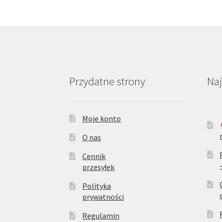
Przydatne strony
Na
Moje konto
O nas
Cennik
przesyłek
Polityka
prywatności
Regulamin