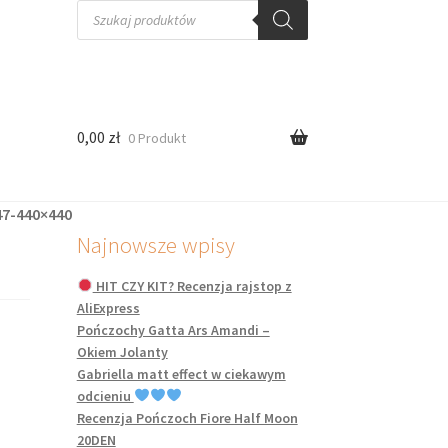
Wyszukiwarka
produktów
0,00
zł
0 Produkt
47-440×440
Najnowsze wpisy
HIT CZY KIT? Recenzja rajstop z
AliExpress
Pończochy Gatta Ars Amandi –
Okiem Jolanty
Gabriella matt effect w ciekawym
odcieniu
Recenzja Pończoch Fiore Half Moon
20DEN