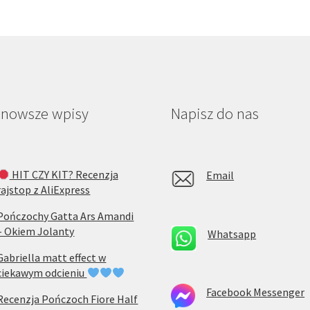
jnowsze wpisy
Napisz do nas
HIT CZY KIT? Recenzja
Email
rajstop z AliExpress
Pończochy Gatta Ars Amandi
– Okiem Jolanty
Whatsapp
Gabriella matt effect w
ciekawym odcieniu
Facebook Messenger
Recenzja Pończoch Fiore Half