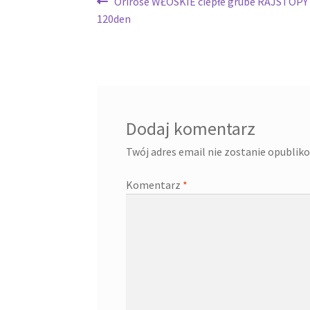
Nawigacja
Poprzedni
Orirose WŁOSKIE ciepłe grube RAJSTOPY 
wpis:
120den
wpisu
Dodaj komentarz
Twój adres email nie zostanie opublik
Komentarz
*