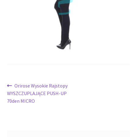
potomne
Nawigacja
Poprzedni
Orirose Wysokie Rajstopy
wpis:
WYSZCZUPLAJĄCE PUSH-UP
wpisu
70den MICRO