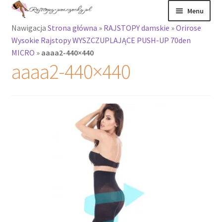
Przejdź
Przejdź
Menu
do
do
Nawigacja
Strona główna
»
RAJSTOPY damskie
»
Orirose
nawigacji
treści
Rozwiń
Rajstopy
Wysokie Rajstopy WYSZCZUPLAJĄCE PUSH-UP 70den
menu
MICRO
»
aaaa2-440×440
potomne
Rajstopy Orirose
aaaa2-440×440
Pończochy i
zakolanówki
Podkolanówki i
skarpetki
Wszystkie
produkty
Rozwiń
Recenzje
menu