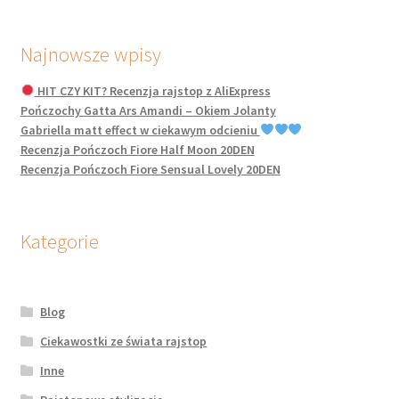
Najnowsze wpisy
HIT CZY KIT? Recenzja rajstop z AliExpress
Pończochy Gatta Ars Amandi – Okiem Jolanty
Gabriella matt effect w ciekawym odcieniu
Recenzja Pończoch Fiore Half Moon 20DEN
Recenzja Pończoch Fiore Sensual Lovely 20DEN
Kategorie
Blog
Ciekawostki ze świata rajstop
Inne