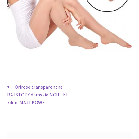
potomne
Nawigacja
Poprzedni
Orirose transparentne
wpis:
RAJSTOPY damskie MGIEŁKI
wpisu
7den, MAJTKOWE