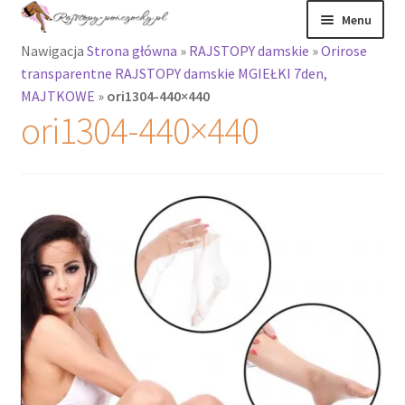
Przejdź
Przejdź
Menu
do
do
Nawigacja
Strona główna
»
RAJSTOPY damskie
»
Orirose
nawigacji
treści
Rozwiń
Rajstopy
transparentne RAJSTOPY damskie MGIEŁKI 7den,
menu
MAJTKOWE
»
ori1304-440×440
potomne
Rajstopy Orirose
ori1304-440×440
Pończochy i
zakolanówki
Podkolanówki i
skarpetki
Wszystkie
produkty
Rozwiń
Recenzje
menu