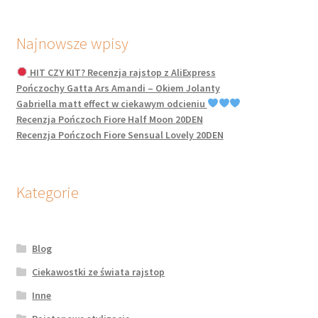
Najnowsze wpisy
HIT CZY KIT? Recenzja rajstop z AliExpress
Pończochy Gatta Ars Amandi – Okiem Jolanty
Gabriella matt effect w ciekawym odcieniu
Recenzja Pończoch Fiore Half Moon 20DEN
Recenzja Pończoch Fiore Sensual Lovely 20DEN
Kategorie
Blog
Ciekawostki ze świata rajstop
Inne