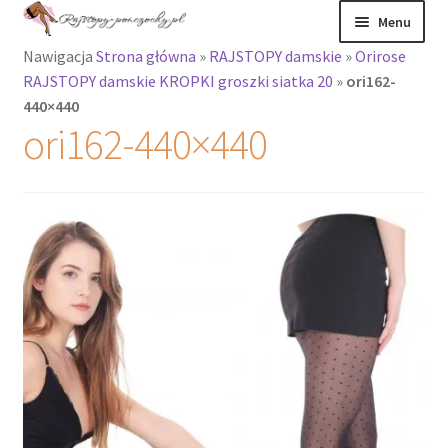
Przejdź
Przejdź
Menu
do
do
Nawigacja
Strona główna
»
RAJSTOPY damskie
»
Orirose
nawigacji
treści
Rozwiń
Rajstopy
RAJSTOPY damskie KROPKI groszki siatka 20
»
ori162-
menu
440×440
potomne
Rajstopy Orirose
ori162-440×440
Pończochy i
zakolanówki
Podkolanówki i
skarpetki
Wszystkie
produkty
Rozwiń
Recenzje
menu