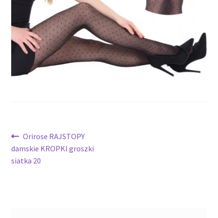
potomne
Nawigacja
Poprzedni
Orirose RAJSTOPY
wpis:
damskie KROPKI groszki
wpisu
siatka 20