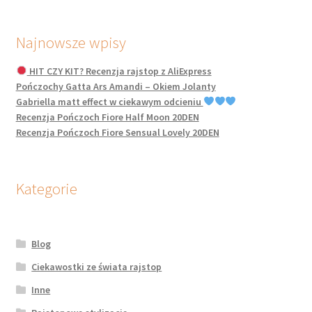
Najnowsze wpisy
HIT CZY KIT? Recenzja rajstop z AliExpress
Pończochy Gatta Ars Amandi – Okiem Jolanty
Gabriella matt effect w ciekawym odcieniu
Recenzja Pończoch Fiore Half Moon 20DEN
Recenzja Pończoch Fiore Sensual Lovely 20DEN
Kategorie
Blog
Ciekawostki ze świata rajstop
Inne