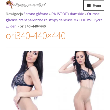
Przejdź
Przejdź
Menu
do
do
Nawigacja
Strona główna
»
RAJSTOPY damskie
»
Orirose
nawigacji
treści
Rozwiń
Rajstopy
gładkie transparentne rajstopy damskie MAJTKOWE lycra
menu
20 den
»
ori340-440×440
potomne
Rajstopy Orirose
ori340-440×440
Pończochy i
zakolanówki
Podkolanówki i
skarpetki
Wszystkie
produkty
Rozwiń
Recenzje
menu