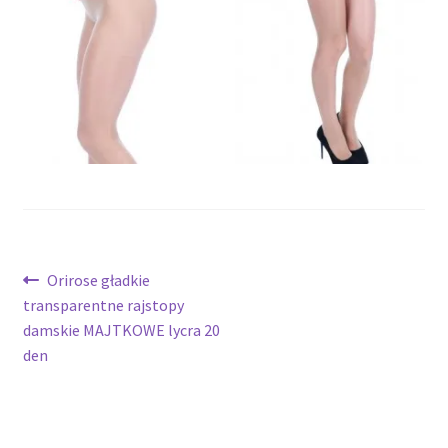
potomne
Nawigacja
Poprzedni
Orirose gładkie
wpis:
transparentne rajstopy
wpisu
damskie MAJTKOWE lycra 20
den