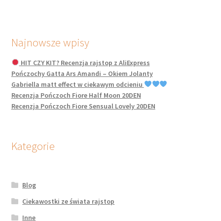
Najnowsze wpisy
HIT CZY KIT? Recenzja rajstop z AliExpress
Pończochy Gatta Ars Amandi – Okiem Jolanty
Gabriella matt effect w ciekawym odcieniu
Recenzja Pończoch Fiore Half Moon 20DEN
Recenzja Pończoch Fiore Sensual Lovely 20DEN
Kategorie
Blog
Ciekawostki ze świata rajstop
Inne