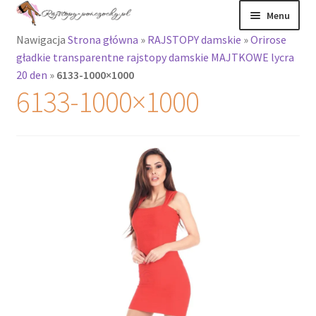
Przejdź
Przejdź
Menu
do
do
Nawigacja
Strona główna
»
RAJSTOPY damskie
»
Orirose
nawigacji
treści
Rozwiń
Rajstopy
gładkie transparentne rajstopy damskie MAJTKOWE lycra
menu
20 den
»
6133-1000×1000
potomne
Rajstopy Orirose
6133-1000×1000
Pończochy i
zakolanówki
Podkolanówki i
skarpetki
Wszystkie
produkty
Rozwiń
Recenzje
menu