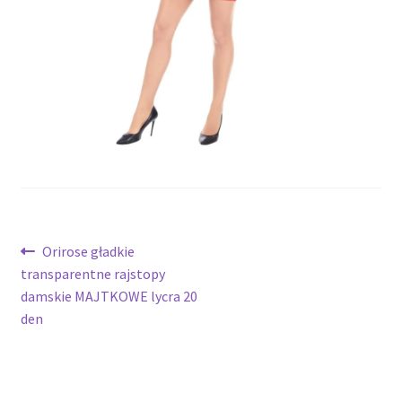
potomne
Nawigacja
Poprzedni
Orirose gładkie
wpis:
transparentne rajstopy
wpisu
damskie MAJTKOWE lycra 20
den