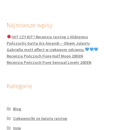
Najnowsze wpisy
HIT CZY KIT? Recenzja rajstop z AliExpress
Pończochy Gatta Ars Amandi – Okiem Jolanty
Gabriella matt effect w ciekawym odcieniu
Recenzja Pończoch Fiore Half Moon 20DEN
Recenzja Pończoch Fiore Sensual Lovely 20DEN
Kategorie
Blog
Ciekawostki ze świata rajstop
Inne