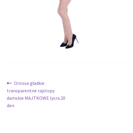
potomne
Nawigacja
Poprzedni
Orirose gładkie
wpis:
transparentne rajstopy
wpisu
damskie MAJTKOWE lycra 20
den