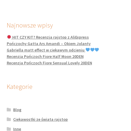
Najnowsze wpisy
HIT CZY KIT? Recenzja rajstop z AliExpress
Pończochy Gatta Ars Amandi – Okiem Jolanty
Gabriella matt effect w ciekawym odcieniu
Recenzja Pończoch Fiore Half Moon 20DEN
Recenzja Pończoch Fiore Sensual Lovely 20DEN
Kategorie
Blog
Ciekawostki ze świata rajstop
Inne