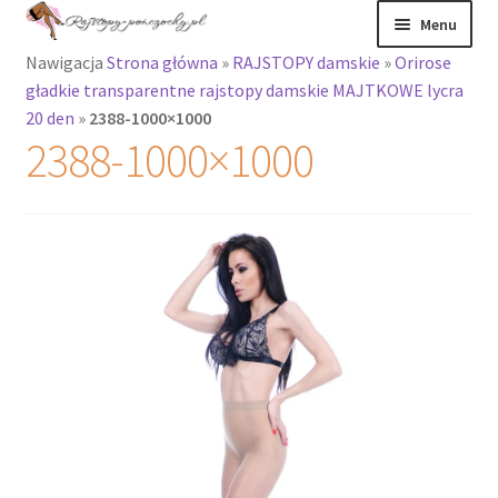
Przejdź
Przejdź
Menu
do
do
Nawigacja
Strona główna
»
RAJSTOPY damskie
»
Orirose
nawigacji
treści
Rozwiń
Rajstopy
gładkie transparentne rajstopy damskie MAJTKOWE lycra
menu
20 den
»
2388-1000×1000
potomne
Rajstopy Orirose
2388-1000×1000
Pończochy i
zakolanówki
Podkolanówki i
skarpetki
Wszystkie
produkty
Rozwiń
Recenzje
menu