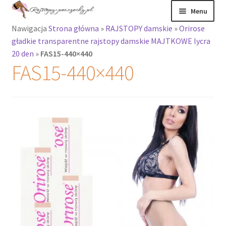
Przejdź
Przejdź
Menu
do
do
Nawigacja
Strona główna
»
RAJSTOPY damskie
»
Orirose
nawigacji
treści
Rozwiń
Rajstopy
gładkie transparentne rajstopy damskie MAJTKOWE lycra
menu
20 den
»
FAS15-440×440
potomne
Rajstopy Orirose
FAS15-440×440
Pończochy i
zakolanówki
Podkolanówki i
skarpetki
Wszystkie
produkty
Rozwiń
Recenzje
menu