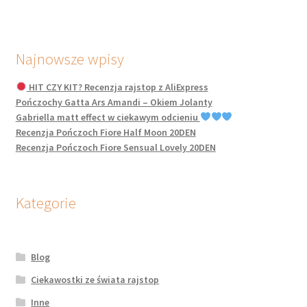
Najnowsze wpisy
HIT CZY KIT? Recenzja rajstop z AliExpress
Pończochy Gatta Ars Amandi – Okiem Jolanty
Gabriella matt effect w ciekawym odcieniu
Recenzja Pończoch Fiore Half Moon 20DEN
Recenzja Pończoch Fiore Sensual Lovely 20DEN
Kategorie
Blog
Ciekawostki ze świata rajstop
Inne