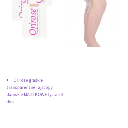
potomne
Nawigacja
Poprzedni
Orirose gładkie
wpis:
transparentne rajstopy
wpisu
damskie MAJTKOWE lycra 20
den