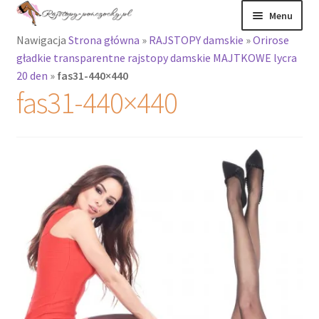
Przejdź
Przejdź
Menu
do
do
Nawigacja
Strona główna
»
RAJSTOPY damskie
»
Orirose
nawigacji
treści
Rozwiń
Rajstopy
gładkie transparentne rajstopy damskie MAJTKOWE lycra
menu
20 den
»
fas31-440×440
potomne
Rajstopy Orirose
fas31-440×440
Pończochy i
zakolanówki
Podkolanówki i
skarpetki
Wszystkie
produkty
Rozwiń
Recenzje
menu