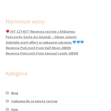
Najnowsze wpisy
HIT CZY KIT? Recenzja rajstop z AliExpress
Pończochy Gatta Ars Amandi – Okiem Jolanty
Gabriella matt effect w ciekawym odcieniu
Recenzja Pończoch Fiore Half Moon 20DEN
Recenzja Pończoch Fiore Sensual Lovely 20DEN
Kategorie
Blog
Ciekawostki ze świata rajstop
Inne