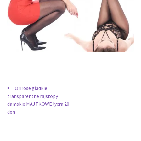
potomne
Nawigacja
Poprzedni
Orirose gładkie
wpis:
transparentne rajstopy
wpisu
damskie MAJTKOWE lycra 20
den