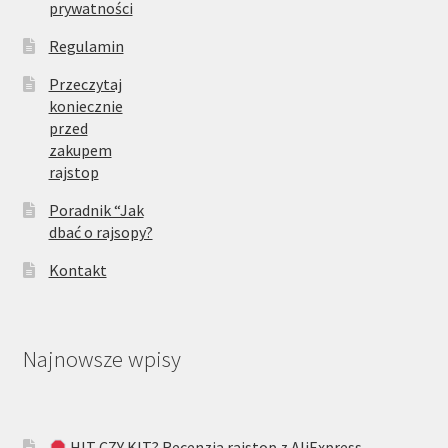
prywatności
Regulamin
Przeczytaj
koniecznie
przed
zakupem
rajstop
Poradnik “Jak
dbać o rajsopy?
Kontakt
Najnowsze wpisy
HIT CZY KIT? Recenzja rajstop z AliExpress