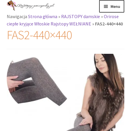
Przejdź
Przejdź
Menu
do
do
Nawigacja
Strona główna
»
RAJSTOPY damskie
»
Orirose
nawigacji
treści
Rozwiń
Rajstopy
ciepłe kryjące Włoskie Rajstopy WEŁNIANE
»
FAS2-440×440
menu
FAS2-440×440
potomne
Rajstopy Orirose
Pończochy i
zakolanówki
Podkolanówki i
skarpetki
Wszystkie
produkty
Rozwiń
Recenzje
menu