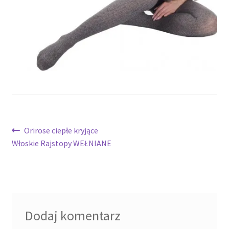
potomne
Nawigacja
Poprzedni
Orirose ciepłe kryjące
wpis:
Włoskie Rajstopy WEŁNIANE
wpisu
Dodaj komentarz