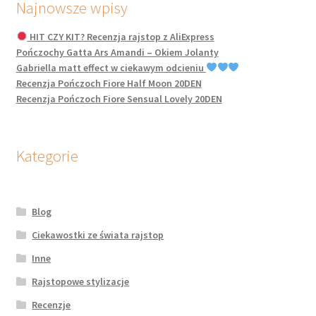
Najnowsze wpisy
HIT CZY KIT? Recenzja rajstop z AliExpress
Pończochy Gatta Ars Amandi – Okiem Jolanty
Gabriella matt effect w ciekawym odcieniu
Recenzja Pończoch Fiore Half Moon 20DEN
Recenzja Pończoch Fiore Sensual Lovely 20DEN
Kategorie
Blog
Ciekawostki ze świata rajstop
Inne
Rajstopowe stylizacje
Recenzje