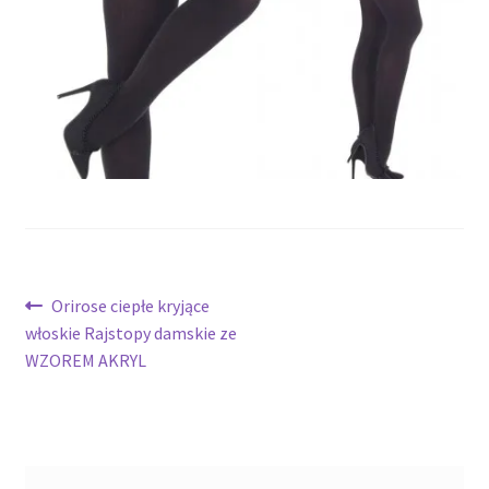
potomne
Nawigacja
Poprzedni
Orirose ciepłe kryjące
wpis:
włoskie Rajstopy damskie ze
wpisu
WZOREM AKRYL