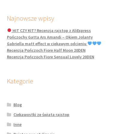
Najnowsze wpisy
HIT CZY KIT? Recenzja rajstop z AliExpress
Pończochy Gatta Ars Amandi – Okiem Jolanty
Gabriella matt effect w ciekawym odcieniu
Recenzja Pończoch Fiore Half Moon 20DEN
Recenzja Pończoch Fiore Sensual Lovely 20DEN
Kategorie
Blog
Ciekawostki ze świata rajstop
Inne