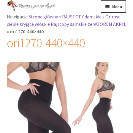
Przejdź
Przejdź
Menu
do
do
Nawigacja
Strona główna
»
RAJSTOPY damskie
»
Orirose
nawigacji
treści
Rozwiń
Rajstopy
ciepłe kryjące włoskie Rajstopy damskie ze WZOREM AKRYL
menu
»
ori1270-440×440
potomne
Rajstopy Orirose
ori1270-440×440
Pończochy i
zakolanówki
Podkolanówki i
skarpetki
Wszystkie
produkty
Rozwiń
Recenzje
menu