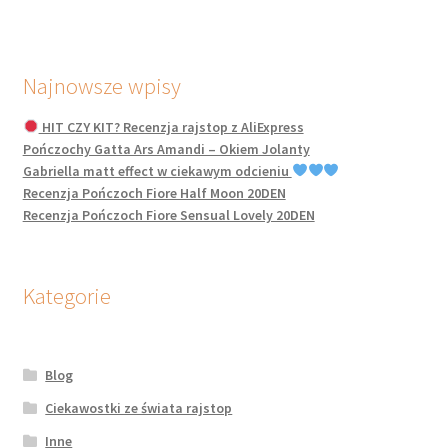
Najnowsze wpisy
HIT CZY KIT? Recenzja rajstop z AliExpress
Pończochy Gatta Ars Amandi – Okiem Jolanty
Gabriella matt effect w ciekawym odcieniu
Recenzja Pończoch Fiore Half Moon 20DEN
Recenzja Pończoch Fiore Sensual Lovely 20DEN
Kategorie
Blog
Ciekawostki ze świata rajstop
Inne