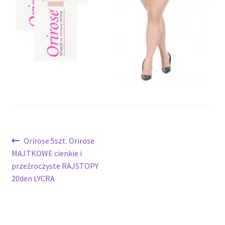
potomne
Nawigacja
Poprzedni
Orirose 5szt. Orirose
wpis:
MAJTKOWE cienkie i
wpisu
przeźroczyste RAJSTOPY
20den LYCRA