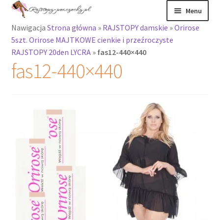
Przejdź
Przejdź
Menu
do
do
Nawigacja
Strona główna
»
RAJSTOPY damskie
»
Orirose
nawigacji
treści
Rozwiń
Rajstopy
5szt. Orirose MAJTKOWE cienkie i przeźroczyste
menu
RAJSTOPY 20den LYCRA
»
fas12-440×440
potomne
Rajstopy Orirose
fas12-440×440
Pończochy i
zakolanówki
Podkolanówki i
skarpetki
Wszystkie
produkty
Rozwiń
Recenzje
menu