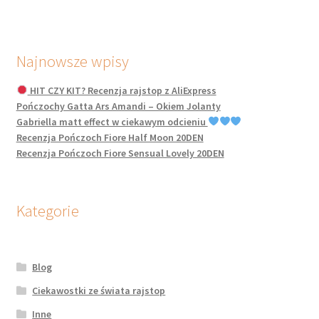
Najnowsze wpisy
HIT CZY KIT? Recenzja rajstop z AliExpress
Pończochy Gatta Ars Amandi – Okiem Jolanty
Gabriella matt effect w ciekawym odcieniu
Recenzja Pończoch Fiore Half Moon 20DEN
Recenzja Pończoch Fiore Sensual Lovely 20DEN
Kategorie
Blog
Ciekawostki ze świata rajstop
Inne