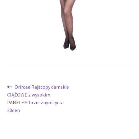
potomne
Nawigacja
Poprzedni
Orirose Rajstopy damskie
wpis:
CIĄŻOWE z wysokim
wpisu
PANELEM brzusznym lycra
20den