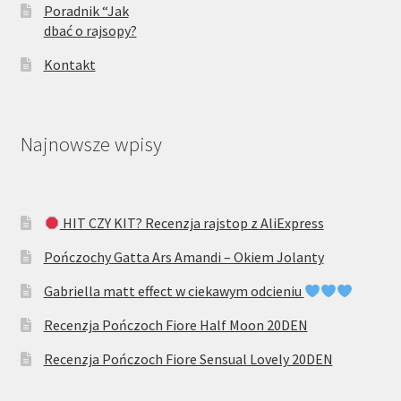
Poradnik “Jak
dbać o rajsopy?
Kontakt
Najnowsze wpisy
HIT CZY KIT? Recenzja rajstop z AliExpress
Pończochy Gatta Ars Amandi – Okiem Jolanty
Gabriella matt effect w ciekawym odcieniu
Recenzja Pończoch Fiore Half Moon 20DEN
Recenzja Pończoch Fiore Sensual Lovely 20DEN