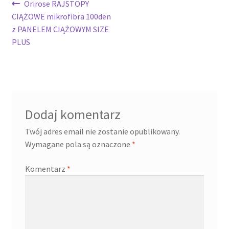
Nawigacja
Poprzedni
Orirose RAJSTOPY
wpis:
CIĄŻOWE mikrofibra 100den
wpisu
z PANELEM CIĄŻOWYM SIZE
PLUS
Dodaj komentarz
Twój adres email nie zostanie opublikowany.
Wymagane pola są oznaczone
*
Komentarz
*