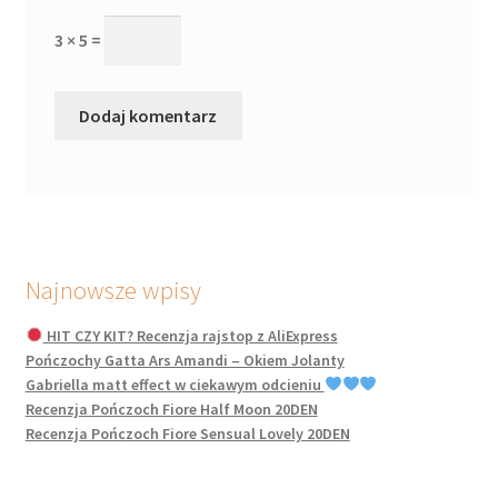
3 × 5 =
Najnowsze wpisy
HIT CZY KIT? Recenzja rajstop z AliExpress
Pończochy Gatta Ars Amandi – Okiem Jolanty
Gabriella matt effect w ciekawym odcieniu
Recenzja Pończoch Fiore Half Moon 20DEN
Recenzja Pończoch Fiore Sensual Lovely 20DEN