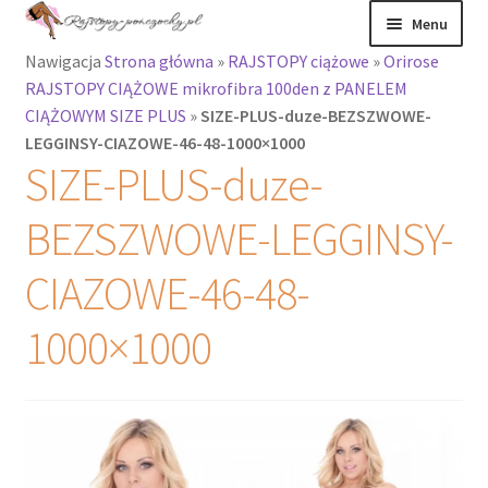
Przejdź
Przejdź
Menu
do
do
Nawigacja
Strona główna
»
RAJSTOPY ciążowe
»
Orirose
nawigacji
treści
Rozwiń
Rajstopy
RAJSTOPY CIĄŻOWE mikrofibra 100den z PANELEM
menu
CIĄŻOWYM SIZE PLUS
»
SIZE-PLUS-duze-BEZSZWOWE-
potomne
Rajstopy Orirose
LEGGINSY-CIAZOWE-46-48-1000×1000
SIZE-PLUS-duze-
Pończochy i
zakolanówki
BEZSZWOWE-LEGGINSY-
Podkolanówki i
CIAZOWE-46-48-
skarpetki
1000×1000
Wszystkie
produkty
Rozwiń
Recenzje
menu