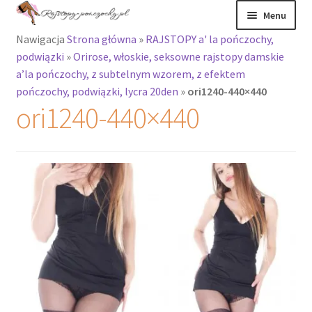
Przejdź
Przejdź
Menu
do
do
Nawigacja
Strona główna
»
RAJSTOPY a' la pończochy,
nawigacji
treści
Rozwiń
Rajstopy
podwiązki
»
Orirose, włoskie, seksowne rajstopy damskie
menu
a’la pończochy, z subtelnym wzorem, z efektem
potomne
Rajstopy Orirose
pończochy, podwiązki, lycra 20den
»
ori1240-440×440
ori1240-440×440
Pończochy i
zakolanówki
Podkolanówki i
skarpetki
Wszystkie
produkty
Rozwiń
Recenzje
menu