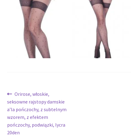
potomne
Nawigacja
Poprzedni
Orirose, włoskie,
wpis:
seksowne rajstopy damskie
wpisu
a’la pończochy, z subtelnym
wzorem, z efektem
pończochy, podwiązki, lycra
20den