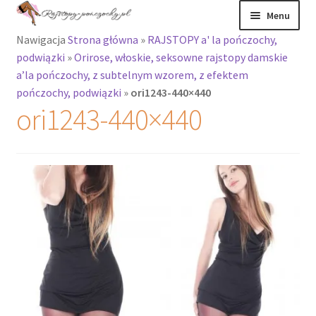
Przejdź
Przejdź
Menu
do
do
Nawigacja
Strona główna
»
RAJSTOPY a' la pończochy,
nawigacji
treści
Rozwiń
Rajstopy
podwiązki
»
Orirose, włoskie, seksowne rajstopy damskie
menu
a’la pończochy, z subtelnym wzorem, z efektem
potomne
Rajstopy Orirose
pończochy, podwiązki
»
ori1243-440×440
ori1243-440×440
Pończochy i
zakolanówki
Podkolanówki i
skarpetki
Wszystkie
produkty
Rozwiń
Recenzje
menu