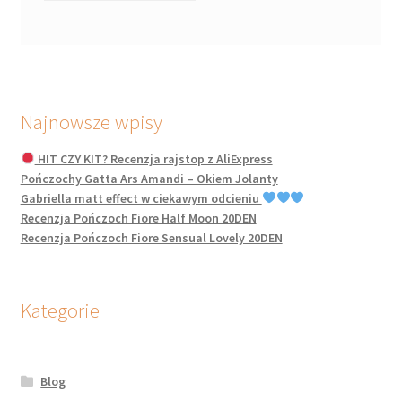
Najnowsze wpisy
HIT CZY KIT? Recenzja rajstop z AliExpress
Pończochy Gatta Ars Amandi – Okiem Jolanty
Gabriella matt effect w ciekawym odcieniu
Recenzja Pończoch Fiore Half Moon 20DEN
Recenzja Pończoch Fiore Sensual Lovely 20DEN
Kategorie
Blog