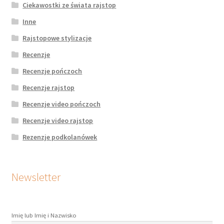
Ciekawostki ze świata rajstop
Inne
Rajstopowe stylizacje
Recenzje
Recenzje pończoch
Recenzje rajstop
Recenzje video pończoch
Recenzje video rajstop
Rezenzje podkolanówek
Newsletter
Imię lub Imię i Nazwisko