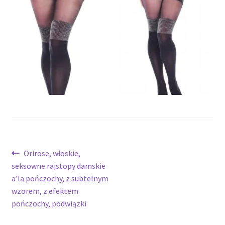
potomne
Nawigacja
Poprzedni
Orirose, włoskie,
wpis:
seksowne rajstopy damskie
wpisu
a’la pończochy, z subtelnym
wzorem, z efektem
pończochy, podwiązki