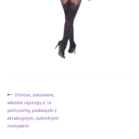
potomne
Nawigacja
Poprzedni
Orirose, seksowne,
wpis:
włoskie rajstopy a’ la
wpisu
pończochy, podwiązki z
atrakcyjnym, subtelnym
motywem