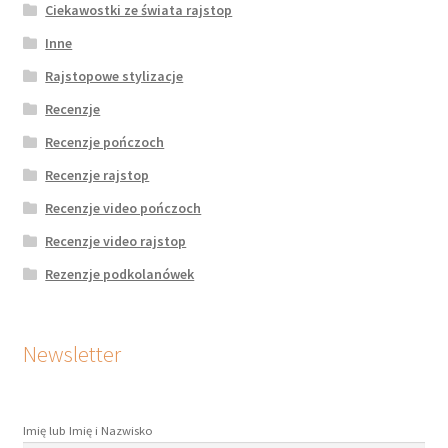
Ciekawostki ze świata rajstop
Inne
Rajstopowe stylizacje
Recenzje
Recenzje pończoch
Recenzje rajstop
Recenzje video pończoch
Recenzje video rajstop
Rezenzje podkolanówek
Newsletter
Imię lub Imię i Nazwisko