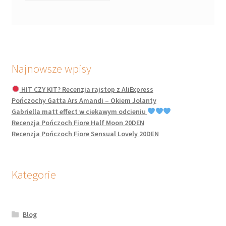
Najnowsze wpisy
HIT CZY KIT? Recenzja rajstop z AliExpress
Pończochy Gatta Ars Amandi – Okiem Jolanty
Gabriella matt effect w ciekawym odcieniu
Recenzja Pończoch Fiore Half Moon 20DEN
Recenzja Pończoch Fiore Sensual Lovely 20DEN
Kategorie
Blog