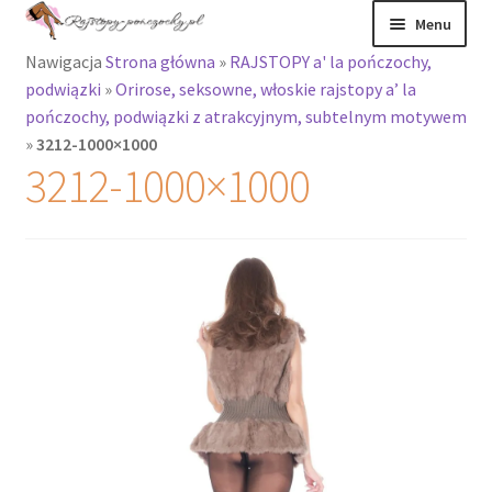
Przejdź
Przejdź
Menu
do
do
Nawigacja
Strona główna
»
RAJSTOPY a' la pończochy,
nawigacji
treści
Rozwiń
Rajstopy
podwiązki
»
Orirose, seksowne, włoskie rajstopy a’ la
menu
pończochy, podwiązki z atrakcyjnym, subtelnym motywem
potomne
Rajstopy Orirose
»
3212-1000×1000
3212-1000×1000
Pończochy i
zakolanówki
Podkolanówki i
skarpetki
Wszystkie
produkty
Rozwiń
Recenzje
menu