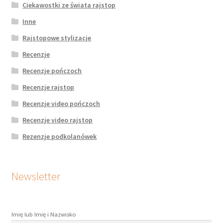
Ciekawostki ze świata rajstop
Inne
Rajstopowe stylizacje
Recenzje
Recenzje pończoch
Recenzje rajstop
Recenzje video pończoch
Recenzje video rajstop
Rezenzje podkolanówek
Newsletter
Imię lub Imię i Nazwisko