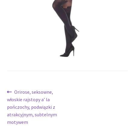
potomne
Nawigacja
Poprzedni
Orirose, seksowne,
wpis:
włoskie rajstopy a’ la
wpisu
pończochy, podwiązki z
atrakcyjnym, subtelnym
motywem