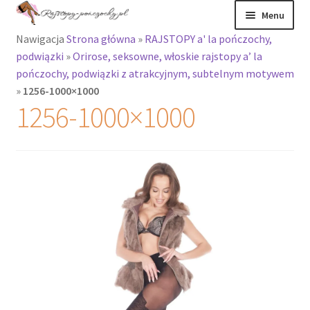
Przejdź
Przejdź
Menu
do
do
Nawigacja
Strona główna
»
RAJSTOPY a' la pończochy,
nawigacji
treści
Rozwiń
Rajstopy
podwiązki
»
Orirose, seksowne, włoskie rajstopy a’ la
menu
pończochy, podwiązki z atrakcyjnym, subtelnym motywem
potomne
Rajstopy Orirose
»
1256-1000×1000
1256-1000×1000
Pończochy i
zakolanówki
Podkolanówki i
skarpetki
Wszystkie
produkty
Rozwiń
Recenzje
menu