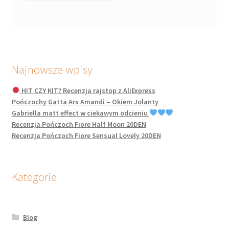
Najnowsze wpisy
HIT CZY KIT? Recenzja rajstop z AliExpress
Pończochy Gatta Ars Amandi – Okiem Jolanty
Gabriella matt effect w ciekawym odcieniu
Recenzja Pończoch Fiore Half Moon 20DEN
Recenzja Pończoch Fiore Sensual Lovely 20DEN
Kategorie
Blog