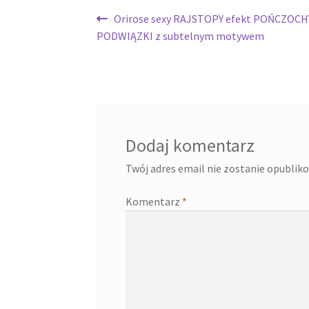
Nawigacja
Poprzedni
Orirose sexy RAJSTOPY efekt POŃCZOCH
wpis:
PODWIĄZKI z subtelnym motywem
wpisu
Dodaj komentarz
Twój adres email nie zostanie opublik
Komentarz
*