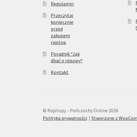
Regulamin
Przeczytaj
koniecznie
przed
zakupem
rajstop
Poradnik “Jak
dbać o rajsopy?
Kontakt
© Rajstopy - Pończochy Online 2026
Polityka prywatności
Stworzone z WooCo