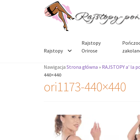
Przejdź
Przejdź
do
do
nawigacji
treści
Rajstopy
Pończoc
Rajstopy
Orirose
zakolan
Nawigacja
Strona główna
»
RAJSTOPY a' la p
440×440
ori1173-440×440