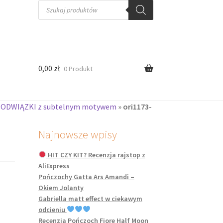
Wyszukiwarka
produktów
0,00
zł
0 Produkt
 PODWIĄZKI z subtelnym motywem
»
ori1173-
Najnowsze wpisy
HIT CZY KIT? Recenzja rajstop z
AliExpress
Pończochy Gatta Ars Amandi –
Okiem Jolanty
Gabriella matt effect w ciekawym
odcieniu
Recenzja Pończoch Fiore Half Moon