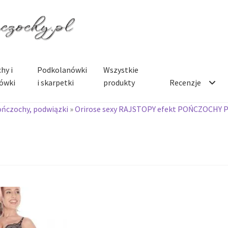
hy i
Podkolanówki
Wszystkie
ówki
i skarpetki
produkty
Recenzje
ończochy, podwiązki
»
Orirose sexy RAJSTOPY efekt POŃCZOCHY