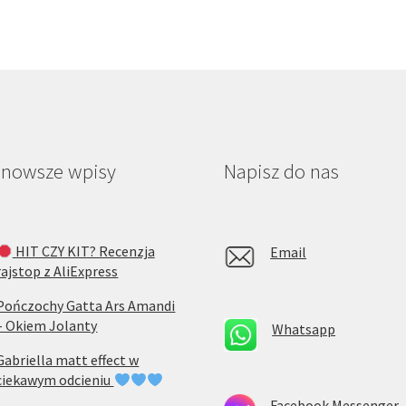
jnowsze wpisy
Napisz do nas
HIT CZY KIT? Recenzja
Email
rajstop z AliExpress
Pończochy Gatta Ars Amandi
– Okiem Jolanty
Whatsapp
Gabriella matt effect w
ciekawym odcieniu
Facebook Messenger