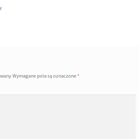
Y
owany.
Wymagane pola są oznaczone
*