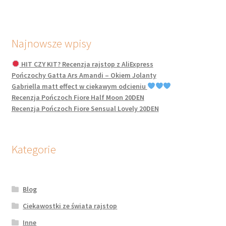
Najnowsze wpisy
HIT CZY KIT? Recenzja rajstop z AliExpress
Pończochy Gatta Ars Amandi – Okiem Jolanty
Gabriella matt effect w ciekawym odcieniu
Recenzja Pończoch Fiore Half Moon 20DEN
Recenzja Pończoch Fiore Sensual Lovely 20DEN
Kategorie
Blog
Ciekawostki ze świata rajstop
Inne