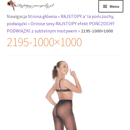
Przejdź
Przejdź
Menu
do
do
Nawigacja
Strona główna
»
RAJSTOPY a' la pończochy,
nawigacji
treści
Rozwiń
Rajstopy
podwiązki
»
Orirose sexy RAJSTOPY efekt POŃCZOCHY
menu
PODWIĄZKI z subtelnym motywem
»
2195-1000×1000
potomne
Rajstopy Orirose
2195-1000×1000
Pończochy i
zakolanówki
Podkolanówki i
skarpetki
Wszystkie
produkty
Rozwiń
Recenzje
menu