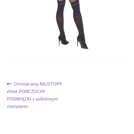
potomne
Nawigacja
Poprzedni
Orirose sexy RAJSTOPY
wpis:
efekt POŃCZOCHY
wpisu
PODWIĄZKI z subtelnym
motywem