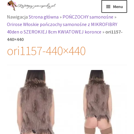
Przejdź
Przejdź
Menu
do
do
Nawigacja
Strona główna
»
POŃCZOCHY samonośne
»
nawigacji
treści
Rozwiń
Rajstopy
Orirose Włoskie pończochy samonośne z MIKROFIBRY
menu
40den o SZEROKIEJ 8cm KWIATOWEJ koronce
»
ori1157-
potomne
Rajstopy Orirose
440×440
ori1157-440×440
Pończochy i
zakolanówki
Podkolanówki i
skarpetki
Wszystkie
produkty
Rozwiń
Recenzje
menu