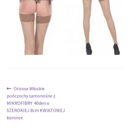
potomne
Nawigacja
Poprzedni
Orirose Włoskie
wpis:
pończochy samonośne z
wpisu
MIKROFIBRY 40den o
SZEROKIEJ 8cm KWIATOWEJ
koronce