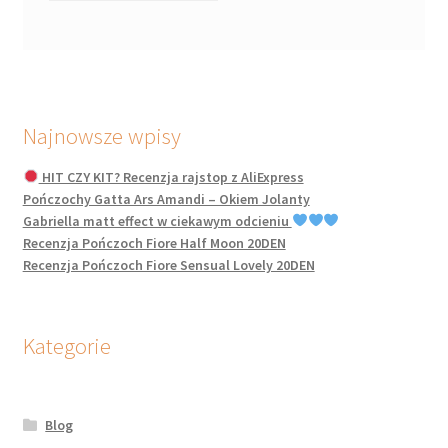
Najnowsze wpisy
HIT CZY KIT? Recenzja rajstop z AliExpress
Pończochy Gatta Ars Amandi – Okiem Jolanty
Gabriella matt effect w ciekawym odcieniu
Recenzja Pończoch Fiore Half Moon 20DEN
Recenzja Pończoch Fiore Sensual Lovely 20DEN
Kategorie
Blog