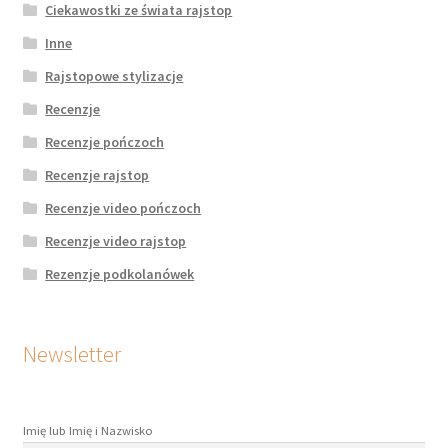
Ciekawostki ze świata rajstop
Inne
Rajstopowe stylizacje
Recenzje
Recenzje pończoch
Recenzje rajstop
Recenzje video pończoch
Recenzje video rajstop
Rezenzje podkolanówek
Newsletter
Imię lub Imię i Nazwisko