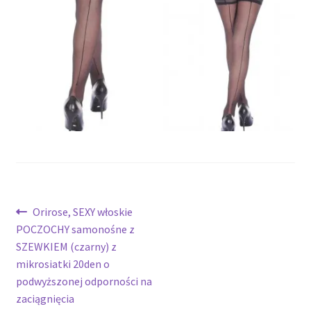
potomne
Nawigacja
Poprzedni
Orirose, SEXY włoskie
wpis:
POCZOCHY samonośne z
wpisu
SZEWKIEM (czarny) z
mikrosiatki 20den o
podwyższonej odporności na
zaciągnięcia