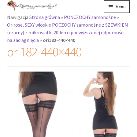
Przejdź
Przejdź
Menu
do
do
Nawigacja
Strona główna
»
POŃCZOCHY samonośne
»
nawigacji
treści
Rozwiń
Rajstopy
Orirose, SEXY włoskie POCZOCHY samonośne z SZEWKIEM
menu
(czarny) z mikrosiatki 20den o podwyższonej odporności
potomne
Rajstopy Orirose
na zaciągnięcia
»
ori182-440×440
ori182-440×440
Pończochy i
zakolanówki
Podkolanówki i
skarpetki
Wszystkie
produkty
Rozwiń
Recenzje
menu