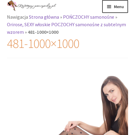
Przejdź
Przejdź
Menu
do
do
Nawigacja
Strona główna
»
POŃCZOCHY samonośne
»
nawigacji
treści
Rozwiń
Rajstopy
Orirose, SEXY włoskie POCZOCHY samonośne z subtelnym
menu
wzorem
»
481-1000×1000
potomne
Rajstopy Orirose
481-1000×1000
Pończochy i
zakolanówki
Podkolanówki i
skarpetki
Wszystkie
produkty
Rozwiń
Recenzje
menu