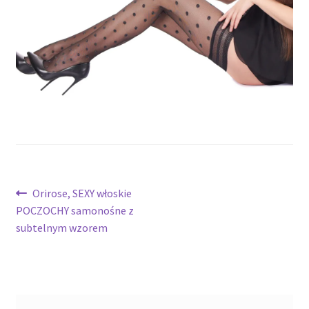
potomne
Nawigacja
Poprzedni
Orirose, SEXY włoskie
wpis:
POCZOCHY samonośne z
wpisu
subtelnym wzorem