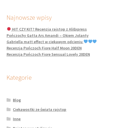
Najnowsze wpisy
HIT CZY KIT? Recenzja rajstop z AliExpress
Pończochy Gatta Ars Amandi – Okiem Jolanty
Gabriella matt effect w ciekawym odcieniu
Recenzja Pończoch Fiore Half Moon 20DEN
Recenzja Pończoch Fiore Sensual Lovely 20DEN
Kategorie
Blog
Ciekawostki ze świata rajstop
Inne