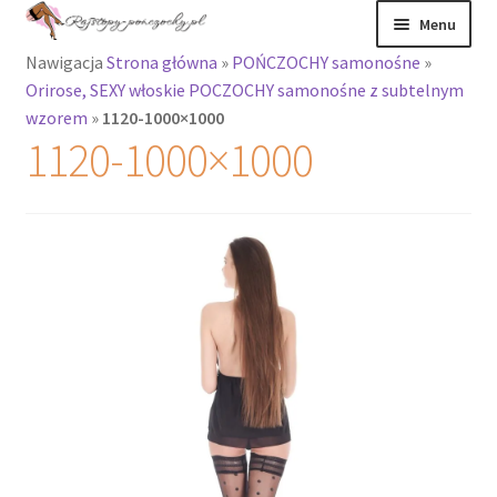
Przejdź
Przejdź
Menu
do
do
Nawigacja
Strona główna
»
POŃCZOCHY samonośne
»
nawigacji
treści
Rozwiń
Rajstopy
Orirose, SEXY włoskie POCZOCHY samonośne z subtelnym
menu
wzorem
»
1120-1000×1000
potomne
Rajstopy Orirose
1120-1000×1000
Pończochy i
zakolanówki
Podkolanówki i
skarpetki
Wszystkie
produkty
Rozwiń
Recenzje
menu