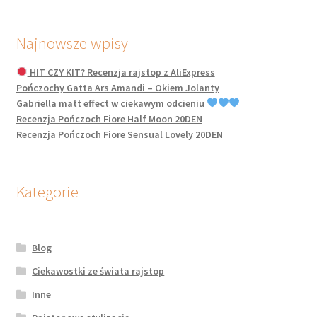
Najnowsze wpisy
HIT CZY KIT? Recenzja rajstop z AliExpress
Pończochy Gatta Ars Amandi – Okiem Jolanty
Gabriella matt effect w ciekawym odcieniu
Recenzja Pończoch Fiore Half Moon 20DEN
Recenzja Pończoch Fiore Sensual Lovely 20DEN
Kategorie
Blog
Ciekawostki ze świata rajstop
Inne