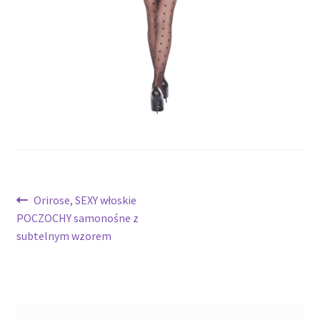
potomne
Nawigacja
Poprzedni
Orirose, SEXY włoskie
wpis:
POCZOCHY samonośne z
wpisu
subtelnym wzorem