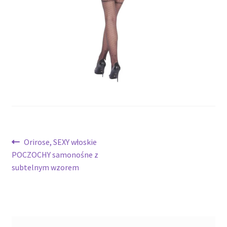
potomne
Nawigacja
Poprzedni
Orirose, SEXY włoskie
wpis:
POCZOCHY samonośne z
wpisu
subtelnym wzorem