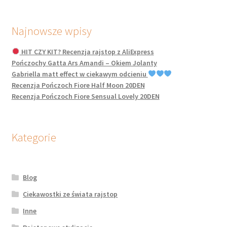
Najnowsze wpisy
HIT CZY KIT? Recenzja rajstop z AliExpress
Pończochy Gatta Ars Amandi – Okiem Jolanty
Gabriella matt effect w ciekawym odcieniu
Recenzja Pończoch Fiore Half Moon 20DEN
Recenzja Pończoch Fiore Sensual Lovely 20DEN
Kategorie
Blog
Ciekawostki ze świata rajstop
Inne