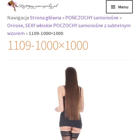
Przejdź
Przejdź
Menu
do
do
Nawigacja
Strona główna
»
POŃCZOCHY samonośne
»
nawigacji
treści
Rozwiń
Rajstopy
Orirose, SEXY włoskie POCZOCHY samonośne z subtelnym
menu
wzorem
»
1109-1000×1000
potomne
Rajstopy Orirose
1109-1000×1000
Pończochy i
zakolanówki
Podkolanówki i
skarpetki
Wszystkie
produkty
Rozwiń
Recenzje
menu