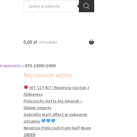
Wyszukiwarka
produktów
0,00
zł
0 Produkt
ym wzorem
»
470-1000×1000
Najnowsze wpisy
HIT CZY KIT? Recenzja rajstop z
AliExpress
Pończochy Gatta Ars Amandi –
Okiem Jolanty
Gabriella matt effect w ciekawym
odcieniu
Recenzja Pończoch Fiore Half Moon
20DEN