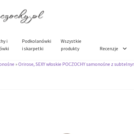
hy i
Podkolanówki
Wszystkie
ówki
i skarpetki
produkty
Recenzje
onośne
»
Orirose, SEXY włoskie POCZOCHY samonośne z subteln