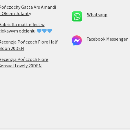
Pończochy Gatta Ars Amandi
– Okiem Jolanty
Whatsapp
Gabriella matt effect w
ciekawym odcieniu
Facebook Messenger
Recenzja Pończoch Fiore Half
Moon 20DEN
Recenzja Pończoch Fiore
Sensual Lovely 20DEN