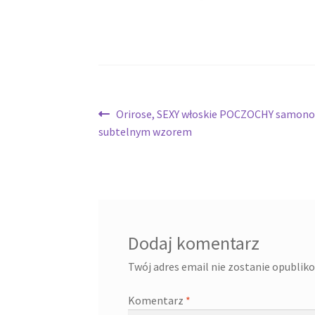
Nawigacja
Poprzedni
Orirose, SEXY włoskie POCZOCHY samono
wpis:
subtelnym wzorem
wpisu
Dodaj komentarz
Twój adres email nie zostanie opublik
Komentarz
*