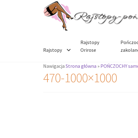
Przejdź
Przejdź
do
do
nawigacji
treści
Rajstopy
Pończoc
Rajstopy
Orirose
zakolan
Nawigacja
Strona główna
»
POŃCZOCHY sam
470-1000×1000