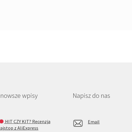
jnowsze wpisy
Napisz do nas
HIT CZY KIT? Recenzja
Email
rajstop z AliExpress