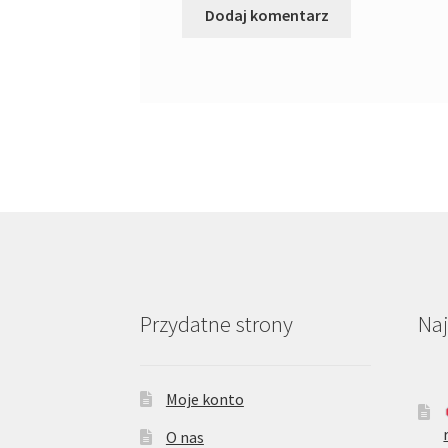
Przydatne strony
Na
Moje konto
O nas