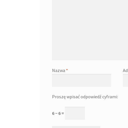
Nazwa
*
Ad
Proszę wpisać odpowiedź cyframi:
6 − 6 =