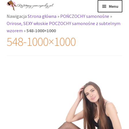
Przejdź
Przejdź
Menu
do
do
Nawigacja
Strona główna
»
POŃCZOCHY samonośne
»
nawigacji
treści
Rozwiń
Rajstopy
Orirose, SEXY włoskie POCZOCHY samonośne z subtelnym
menu
wzorem
»
548-1000×1000
potomne
Rajstopy Orirose
548-1000×1000
Pończochy i
zakolanówki
Podkolanówki i
skarpetki
Wszystkie
produkty
Rozwiń
Recenzje
menu