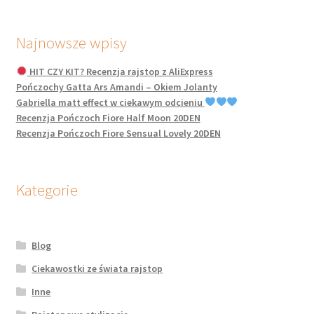
Najnowsze wpisy
HIT CZY KIT? Recenzja rajstop z AliExpress
Pończochy Gatta Ars Amandi – Okiem Jolanty
Gabriella matt effect w ciekawym odcieniu
Recenzja Pończoch Fiore Half Moon 20DEN
Recenzja Pończoch Fiore Sensual Lovely 20DEN
Kategorie
Blog
Ciekawostki ze świata rajstop
Inne