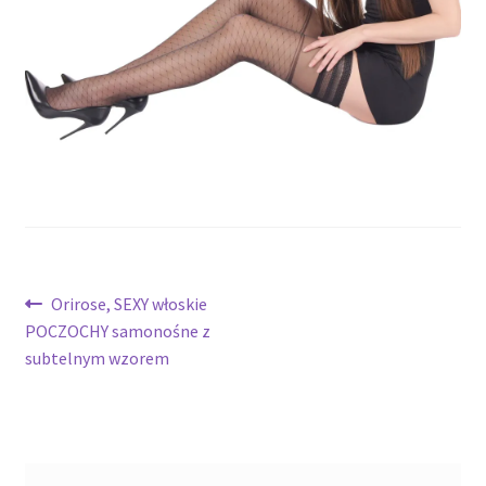
potomne
Nawigacja
Poprzedni
Orirose, SEXY włoskie
wpis:
POCZOCHY samonośne z
wpisu
subtelnym wzorem