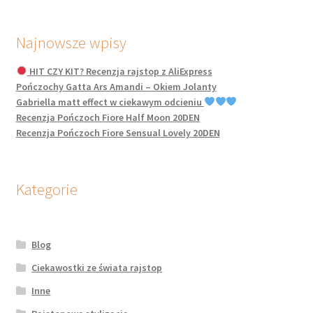
Najnowsze wpisy
HIT CZY KIT? Recenzja rajstop z AliExpress
Pończochy Gatta Ars Amandi – Okiem Jolanty
Gabriella matt effect w ciekawym odcieniu
Recenzja Pończoch Fiore Half Moon 20DEN
Recenzja Pończoch Fiore Sensual Lovely 20DEN
Kategorie
Blog
Ciekawostki ze świata rajstop
Inne