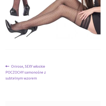
potomne
Nawigacja
Poprzedni
Orirose, SEXY włoskie
wpis:
POCZOCHY samonośne z
wpisu
subtelnym wzorem