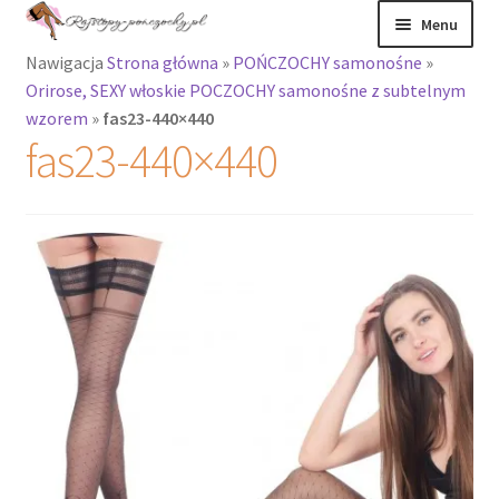
Przejdź
Przejdź
Menu
do
do
Nawigacja
Strona główna
»
POŃCZOCHY samonośne
»
nawigacji
treści
Rozwiń
Rajstopy
Orirose, SEXY włoskie POCZOCHY samonośne z subtelnym
menu
wzorem
»
fas23-440×440
potomne
Rajstopy Orirose
fas23-440×440
Pończochy i
zakolanówki
Podkolanówki i
skarpetki
Wszystkie
produkty
Rozwiń
Recenzje
menu