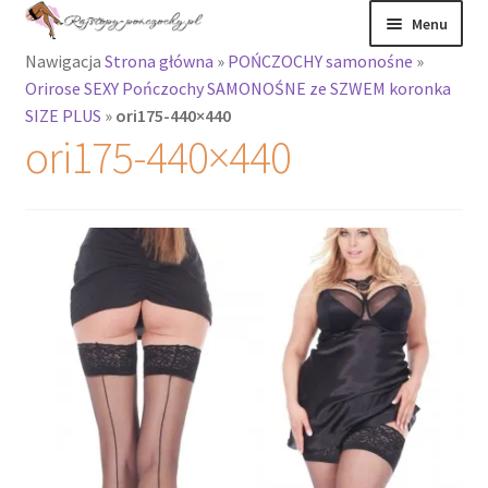
Przejdź
Przejdź
Menu
do
do
Nawigacja
Strona główna
»
POŃCZOCHY samonośne
»
nawigacji
treści
Rozwiń
Rajstopy
Orirose SEXY Pończochy SAMONOŚNE ze SZWEM koronka
menu
SIZE PLUS
»
ori175-440×440
potomne
Rajstopy Orirose
ori175-440×440
Pończochy i
zakolanówki
Podkolanówki i
skarpetki
Wszystkie
produkty
Rozwiń
Recenzje
menu