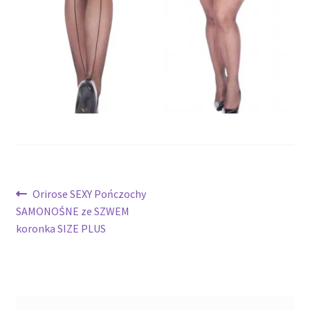
potomne
Nawigacja
Poprzedni
Orirose SEXY Pończochy
wpis:
SAMONOŚNE ze SZWEM
wpisu
koronka SIZE PLUS