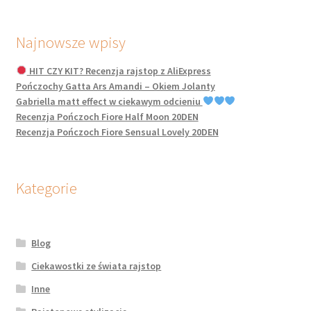
Najnowsze wpisy
HIT CZY KIT? Recenzja rajstop z AliExpress
Pończochy Gatta Ars Amandi – Okiem Jolanty
Gabriella matt effect w ciekawym odcieniu
Recenzja Pończoch Fiore Half Moon 20DEN
Recenzja Pończoch Fiore Sensual Lovely 20DEN
Kategorie
Blog
Ciekawostki ze świata rajstop
Inne