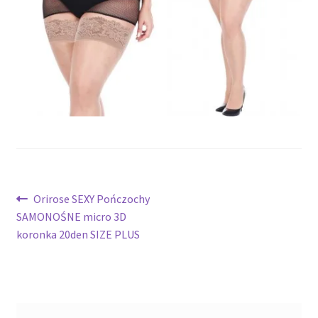
potomne
Nawigacja
Poprzedni
Orirose SEXY Pończochy
wpis:
SAMONOŚNE micro 3D
wpisu
koronka 20den SIZE PLUS