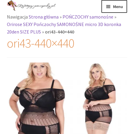
Przejdź
Przejdź
Menu
do
do
Nawigacja
Strona główna
»
POŃCZOCHY samonośne
»
nawigacji
treści
Rozwiń
Rajstopy
Orirose SEXY Pończochy SAMONOŚNE micro 3D koronka
menu
20den SIZE PLUS
»
ori43-440×440
potomne
Rajstopy Orirose
ori43-440×440
Pończochy i
zakolanówki
Podkolanówki i
skarpetki
Wszystkie
produkty
Rozwiń
Recenzje
menu