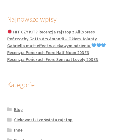
Najnowsze wpisy
HIT CZY KIT? Recenzja rajstop z AliExpress
Pończochy Gatta Ars Amandi – Okiem Jolanty
Gabriella matt effect w ciekawym odcieniu
Recenzja Pończoch Fiore Half Moon 20DEN
Recenzja Pończoch Fiore Sensual Lovely 20DEN
Kategorie
Blog
Ciekawostki ze świata rajstop
Inne