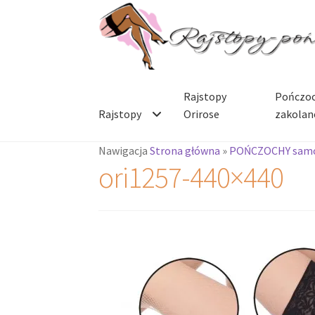
Przejdź
Przejdź
do
do
nawigacji
treści
Rajstopy
Pończoc
Rajstopy
Orirose
zakolan
Nawigacja
Strona główna
»
POŃCZOCHY sam
ori1257-440×440