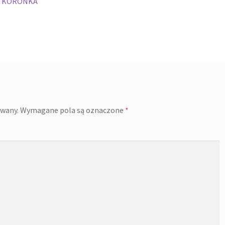
A KORONKA
owany.
Wymagane pola są oznaczone
*