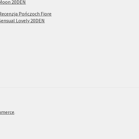
Moon 20DEN
Recenzja Pończoch Fiore
Sensual Lovely 20DEN
mmerce
.