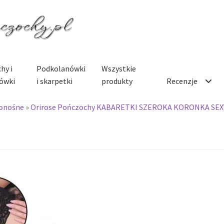
hy i
Podkolanówki
Wszystkie
ówki
i skarpetki
produkty
Recenzje
onośne
»
Orirose Pończochy KABARETKI SZEROKA KORONKA SEX