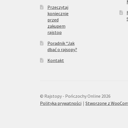
Przeczytaj
koniecznie
przed
zakupem
rajstop
Poradnik “Jak
dbać o rajsopy?
Kontakt
© Rajstopy - Pończochy Online 2026
Polityka prywatności
Stworzone z WooCo