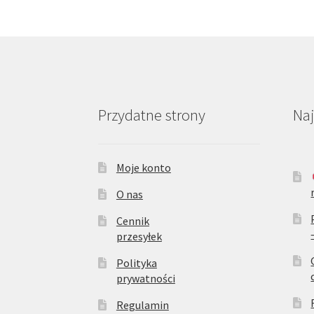
Przydatne strony
Na
Moje konto
O nas
Cennik
przesyłek
Polityka
prywatności
Regulamin