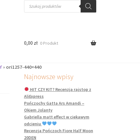
Wyszukiwarka
produktów
0,00
zł
0 Produkt
Y
»
ori1257-440×440
Najnowsze wpisy
HIT CZY KIT? Recenzja rajstop z
AliExpress
Pończochy Gatta Ars Amandi –
Okiem Jolanty
Gabriella matt effect w ciekawym
odcieniu
Recenzja Pończoch Fiore Half Moon
20DEN