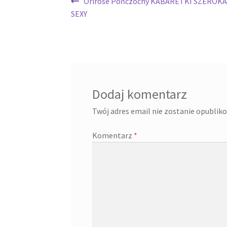
Nawigacja
Poprzedni
Orirose Pończochy KABARETKI SZEROK
wpis:
SEXY
wpisu
Dodaj komentarz
Twój adres email nie zostanie opublik
Komentarz
*