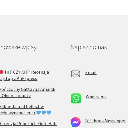
jnowsze wpisy
Napisz do nas
HIT CZY KIT? Recenzja
Email
rajstop z AliExpress
Pończochy Gatta Ars Amandi
– Okiem Jolanty
Whatsapp
Gabriella matt effect w
ciekawym odcieniu
Facebook Messenger
Recenzja Pończoch Fiore Half