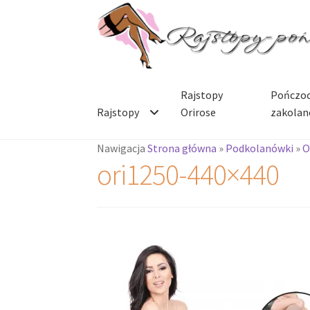
Przejdź
Przejdź
do
do
nawigacji
treści
Rajstopy
Pończoc
Rajstopy
Orirose
zakolan
Nawigacja
Strona główna
»
Podkolanówki
»
O
ori1250-440×440