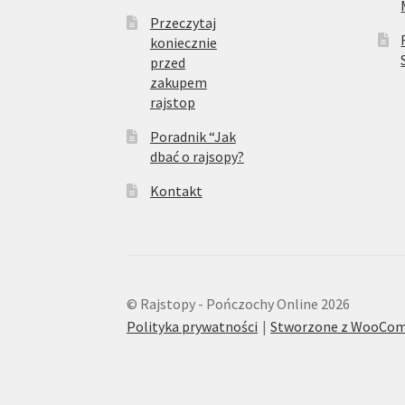
Przeczytaj
koniecznie
przed
zakupem
rajstop
Poradnik “Jak
dbać o rajsopy?
Kontakt
© Rajstopy - Pończochy Online 2026
Polityka prywatności
Stworzone z WooCo