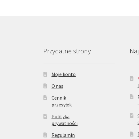
Przydatne strony
Na
Moje konto
O nas
Cennik
przesyłek
Polityka
prywatności
Regulamin