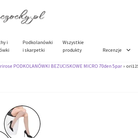
hy i
Podkolanówki
Wszystkie
ówki
i skarpetki
produkty
Recenzje
rirose PODKOLANÓWKI BEZUCISKOWE MICRO 70den 5par
»
ori12