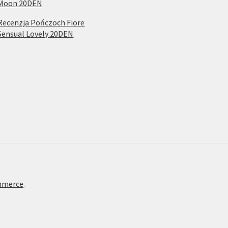
Moon 20DEN
Recenzja Pończoch Fiore
Sensual Lovely 20DEN
mmerce
.