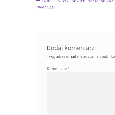
Nawigacja
Poprzedni
Orirose PODKOLANÓWKI BEZUCISKOWE
wpis:
70den 5par
wpisu
Dodaj komentarz
Twój adres email nie zostanie opublik
Komentarz
*