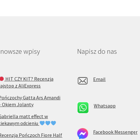
jnowsze wpisy
Napisz do nas
HIT CZY KIT? Recenzja
Email
rajstop z AliExpress
Pończochy Gatta Ars Amandi
– Okiem Jolanty
Whatsapp
Gabriella matt effect w
ciekawym odcieniu
Facebook Messenger
Recenzja Pończoch Fiore Half