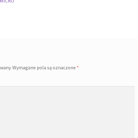
 MICRO
owany.
Wymagane pola są oznaczone
*