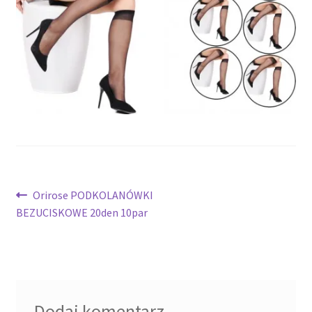
potomne
Nawigacja
Poprzedni
Orirose PODKOLANÓWKI
wpis:
BEZUCISKOWE 20den 10par
wpisu
Dodaj komentarz