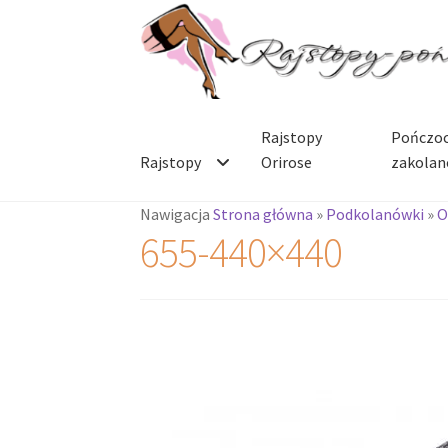
Przejdź
Przejdź
do
do
nawigacji
treści
Rajstopy
Pończoc
Rajstopy
Orirose
zakolan
Nawigacja
Strona główna
»
Podkolanówki
»
O
655-440×440