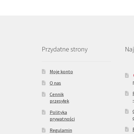
Przydatne strony
Na
Moje konto
O nas
Cennik
przesyłek
Polityka
prywatności
Regulamin