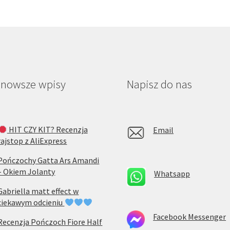
jnowsze wpisy
Napisz do nas
HIT CZY KIT? Recenzja
Email
rajstop z AliExpress
Pończochy Gatta Ars Amandi
– Okiem Jolanty
Whatsapp
Gabriella matt effect w
ciekawym odcieniu
Facebook Messenger
Recenzja Pończoch Fiore Half