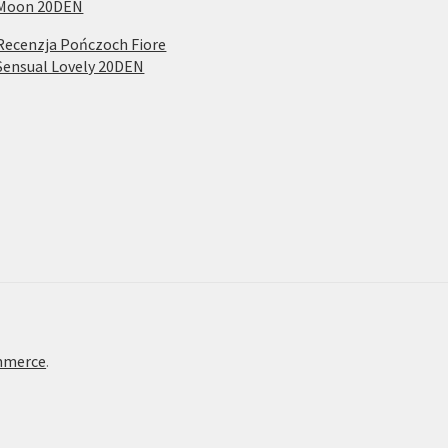
Moon 20DEN
Recenzja Pończoch Fiore
Sensual Lovely 20DEN
mmerce
.