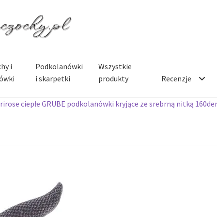
hy i
Podkolanówki
Wszystkie
ówki
i skarpetki
produkty
Recenzje
rirose ciepłe GRUBE podkolanówki kryjące ze srebrną nitką 160de