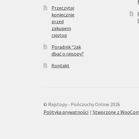
Przeczytaj
koniecznie
przed
zakupem
rajstop
Poradnik “Jak
dbać o rajsopy?
Kontakt
© Rajstopy - Pończochy Online 2026
Polityka prywatności
Stworzone z WooCo