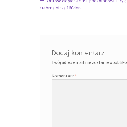
Nawigacja
Poprzedni
Orirose ciepłe GRUBE podkolanówki kryją
wpis:
srebrną nitką 160den
wpisu
Dodaj komentarz
Twój adres email nie zostanie opublik
Komentarz
*