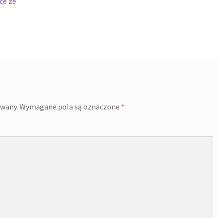
ce ze
owany.
Wymagane pola są oznaczone
*