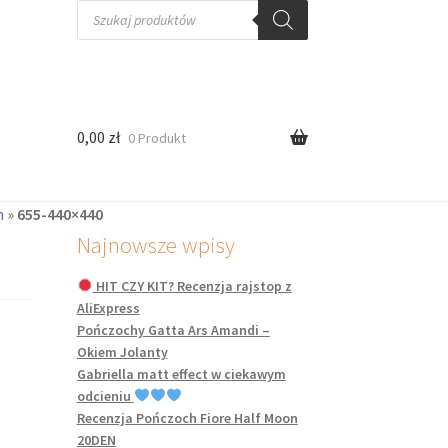
Wyszukiwarka
produktów
0,00
zł
0 Produkt
n
»
655-440×440
Najnowsze wpisy
HIT CZY KIT? Recenzja rajstop z
AliExpress
Pończochy Gatta Ars Amandi –
Okiem Jolanty
Gabriella matt effect w ciekawym
odcieniu
Recenzja Pończoch Fiore Half Moon
20DEN