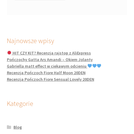
Najnowsze wpisy
HIT CZY KIT? Recenzja rajstop z AliExpress
Pończochy Gatta Ars Amandi – Okiem Jolanty
Gabriella matt effect w ciekawym odcieniu
Recenzja Pończoch Fiore Half Moon 20DEN
Recenzja Pończoch Fiore Sensual Lovely 20DEN
Kategorie
Blog