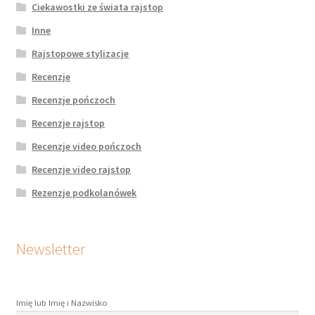
Ciekawostki ze świata rajstop
Inne
Rajstopowe stylizacje
Recenzje
Recenzje pończoch
Recenzje rajstop
Recenzje video pończoch
Recenzje video rajstop
Rezenzje podkolanówek
Newsletter
Imię lub Imię i Nazwisko