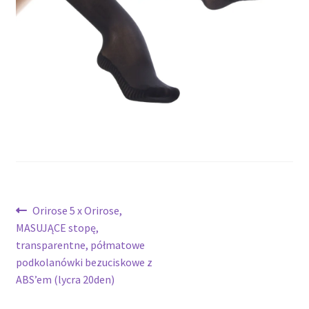
potomne
Nawigacja
Poprzedni
Orirose 5 x Orirose,
wpis:
MASUJĄCE stopę,
wpisu
transparentne, półmatowe
podkolanówki bezuciskowe z
ABS’em (lycra 20den)