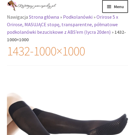
Przejdź
Przejdź
Menu
do
do
Nawigacja
Strona główna
»
Podkolanówki
»
Orirose 5 x
nawigacji
treści
Rozwiń
Rajstopy
Orirose, MASUJĄCE stopę, transparentne, półmatowe
menu
podkolanówki bezuciskowe z ABS’em (lycra 20den)
»
1432-
potomne
Rajstopy Orirose
1000×1000
1432-1000×1000
Pończochy i
zakolanówki
Podkolanówki i
skarpetki
Wszystkie
produkty
Rozwiń
Recenzje
menu