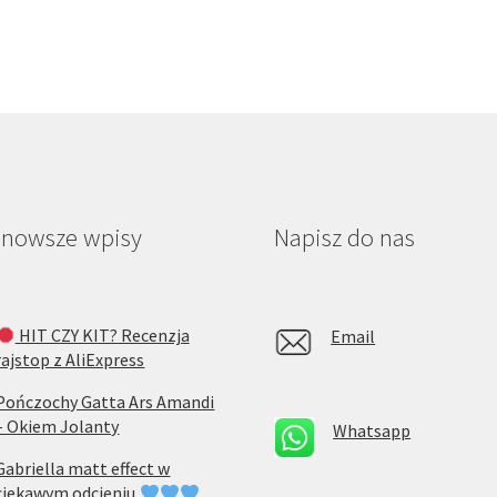
jnowsze wpisy
Napisz do nas
HIT CZY KIT? Recenzja
Email
rajstop z AliExpress
Pończochy Gatta Ars Amandi
– Okiem Jolanty
Whatsapp
Gabriella matt effect w
ciekawym odcieniu