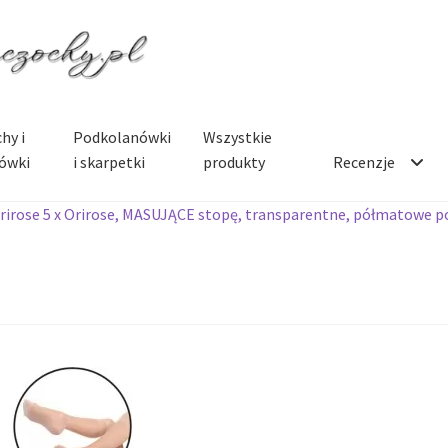
hy i
Podkolanówki
Wszystkie
ówki
i skarpetki
produkty
Recenzje
rirose 5 x Orirose, MASUJĄCE stopę, transparentne, półmatowe p