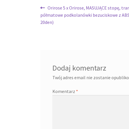
Nawigacja
Poprzedni
Orirose 5 x Orirose, MASUJĄCE stopę, tra
wpis:
półmatowe podkolanówki bezuciskowe z ABS
wpisu
20den)
Dodaj komentarz
Twój adres email nie zostanie opublik
Komentarz
*