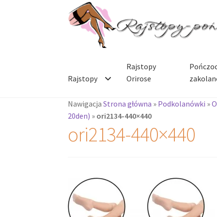
Przejdź
Przejdź
do
do
nawigacji
treści
Rajstopy
Pończoc
Rajstopy
Orirose
zakolan
Nawigacja
Strona główna
»
Podkolanówki
»
O
20den)
»
ori2134-440×440
ori2134-440×440