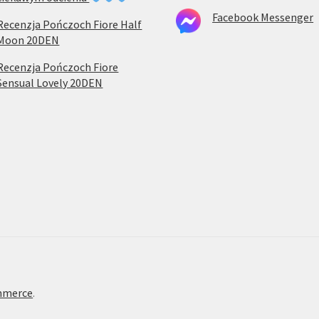
Facebook Messenger
Recenzja Pończoch Fiore Half
Moon 20DEN
Recenzja Pończoch Fiore
Sensual Lovely 20DEN
mmerce
.