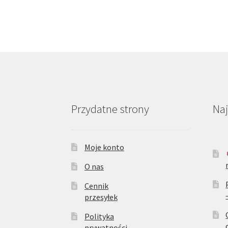
Przydatne strony
Na
Moje konto
O nas
Cennik
przesyłek
Polityka
prywatności