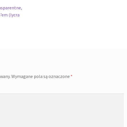
nsparentne,
’em (lycra
owany.
Wymagane pola są oznaczone
*