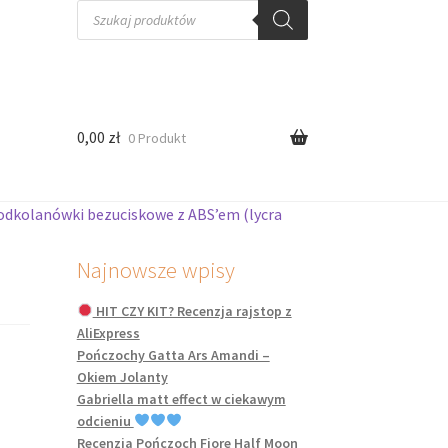
Wyszukiwarka
produktów
0,00
zł
0 Produkt
odkolanówki bezuciskowe z ABS’em (lycra
Najnowsze wpisy
HIT CZY KIT? Recenzja rajstop z
AliExpress
Pończochy Gatta Ars Amandi –
Okiem Jolanty
Gabriella matt effect w ciekawym
odcieniu
Recenzja Pończoch Fiore Half Moon