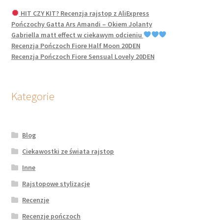
HIT CZY KIT? Recenzja rajstop z AliExpress
Pończochy Gatta Ars Amandi – Okiem Jolanty
Gabriella matt effect w ciekawym odcieniu
Recenzja Pończoch Fiore Half Moon 20DEN
Recenzja Pończoch Fiore Sensual Lovely 20DEN
Kategorie
Blog
Ciekawostki ze świata rajstop
Inne
Rajstopowe stylizacje
Recenzje
Recenzje pończoch