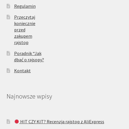
Regulamin
Przeczytaj
koniecznie
przed
zakupem
rajstop
Poradnik “Jak
dbać o rajsopy?
Kontakt
Najnowsze wpisy
HIT CZY KIT? Recenzja rajstop z AliExpress