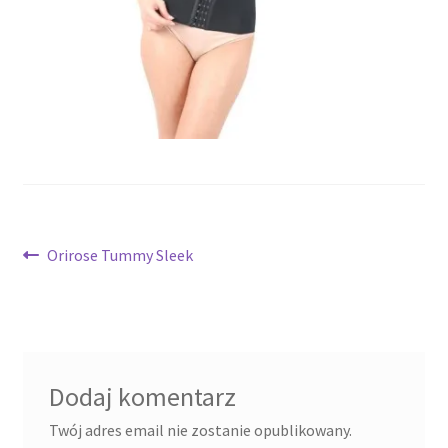
potomne
Nawigacja
Poprzedni
Orirose Tummy Sleek
wpis:
wpisu
Dodaj komentarz
Twój adres email nie zostanie opublikowany.