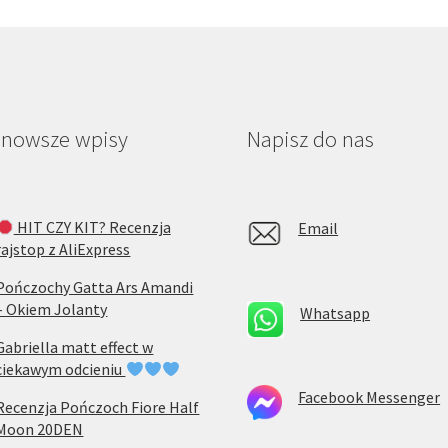
jnowsze wpisy
Napisz do nas
HIT CZY KIT? Recenzja
Email
rajstop z AliExpress
Pończochy Gatta Ars Amandi
– Okiem Jolanty
Whatsapp
Gabriella matt effect w
ciekawym odcieniu
Facebook Messenger
Recenzja Pończoch Fiore Half
Moon 20DEN