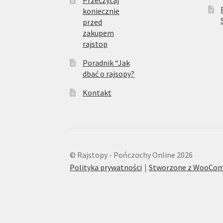
Przeczytaj
koniecznie
przed
zakupem
rajstop
Poradnik “Jak
dbać o rajsopy?
Kontakt
© Rajstopy - Pończochy Online 2026
Polityka prywatności
Stworzone z WooCo