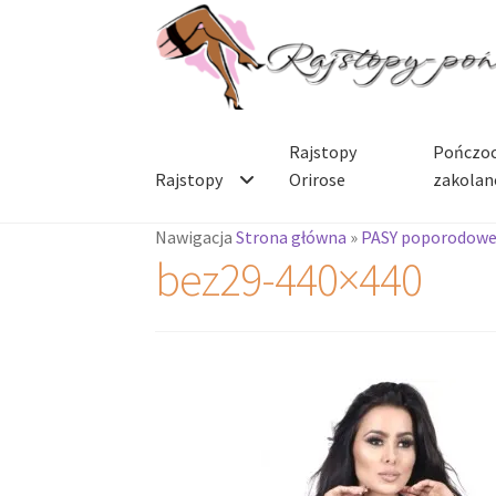
Przejdź
Przejdź
do
do
nawigacji
treści
Rajstopy
Pończoc
Rajstopy
Orirose
zakolan
Nawigacja
Strona główna
»
PASY poporodow
bez29-440×440