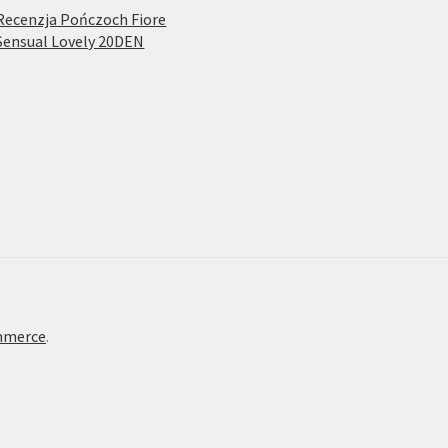
Recenzja Pończoch Fiore
Sensual Lovely 20DEN
mmerce
.