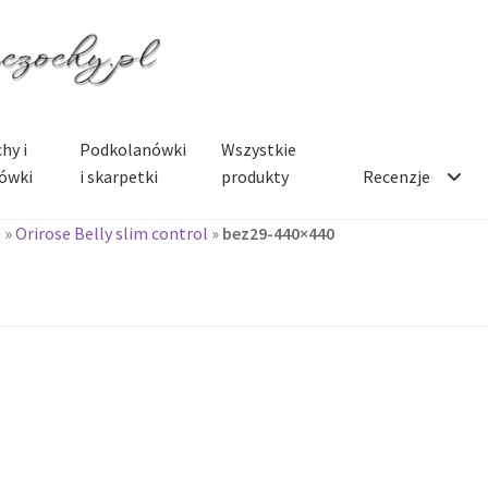
hy i
Podkolanówki
Wszystkie
ówki
i skarpetki
produkty
Recenzje
e
»
Orirose Belly slim control
»
bez29-440×440