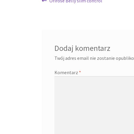
Nawigacja
Poprzedni
Orirose Belly slim control
wpis:
wpisu
Dodaj komentarz
Twój adres email nie zostanie opublik
Komentarz
*