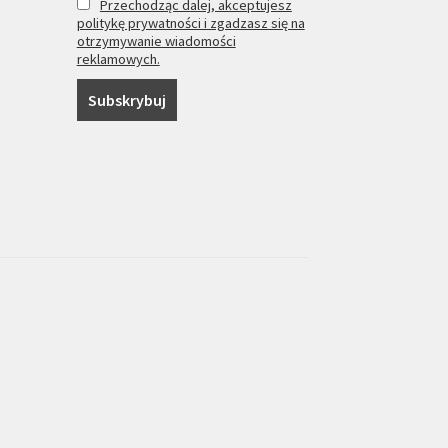
Przechodząc dalej, akceptujesz
politykę prywatności i zgadzasz się na
otrzymywanie wiadomości
reklamowych.