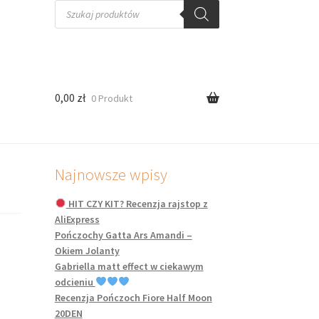
Wyszukiwarka
produktów
0,00
zł
0 Produkt
Najnowsze wpisy
HIT CZY KIT? Recenzja rajstop z
AliExpress
Pończochy Gatta Ars Amandi –
Okiem Jolanty
Gabriella matt effect w ciekawym
odcieniu
Recenzja Pończoch Fiore Half Moon
20DEN