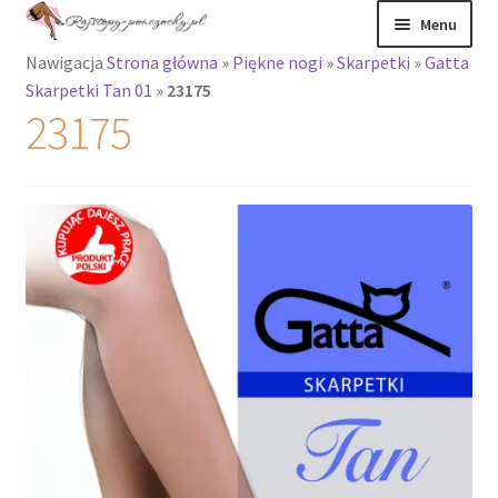
Przejdź
Przejdź
Menu
do
do
Nawigacja
Strona główna
»
Piękne nogi
»
Skarpetki
»
Gatta
nawigacji
treści
Rozwiń
Rajstopy
Skarpetki Tan 01
»
23175
menu
23175
potomne
Rajstopy Orirose
Pończochy i
zakolanówki
Podkolanówki i
skarpetki
Wszystkie
produkty
Rozwiń
Recenzje
menu