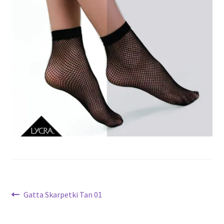
potomne
Nawigacja
Poprzedni
Gatta Skarpetki Tan 01
wpis:
wpisu