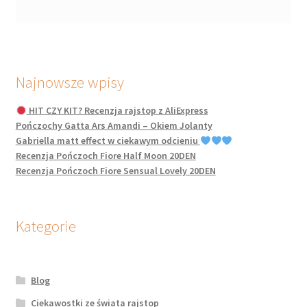
Najnowsze wpisy
HIT CZY KIT? Recenzja rajstop z AliExpress
Pończochy Gatta Ars Amandi – Okiem Jolanty
Gabriella matt effect w ciekawym odcieniu
Recenzja Pończoch Fiore Half Moon 20DEN
Recenzja Pończoch Fiore Sensual Lovely 20DEN
Kategorie
Blog
Ciekawostki ze świata rajstop