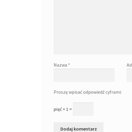
Nazwa
*
Ad
Proszę wpisać odpowiedź cyframi:
pięć × 1 =