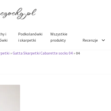
hy i
Podkolanówki
Wszystkie
ówki
i skarpetki
produkty
Recenzje
rpetki
»
Gatta Skarpetki Cabarette socks 04
»
04