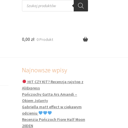
Wyszukiwarka
produktów
0,00
zł
0 Produkt
Najnowsze wpisy
HIT CZY KIT? Recenzja rajstop z
AliExpress
Pończochy Gatta Ars Amandi –
Okiem Jolanty
Gabriella matt effect w ciekawym
odcieniu
Recenzja Pończoch Fiore Half Moon
20DEN