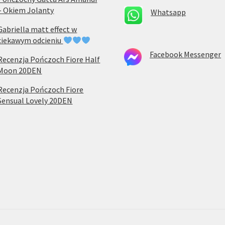
– Okiem Jolanty
Whatsapp
Gabriella matt effect w
ciekawym odcieniu
Facebook Messenger
Recenzja Pończoch Fiore Half
Moon 20DEN
Recenzja Pończoch Fiore
Sensual Lovely 20DEN