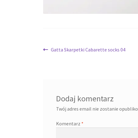
Nawigacja
Poprzedni
Gatta Skarpetki Cabarette socks 04
wpis:
wpisu
Dodaj komentarz
Twój adres email nie zostanie opublik
Komentarz
*