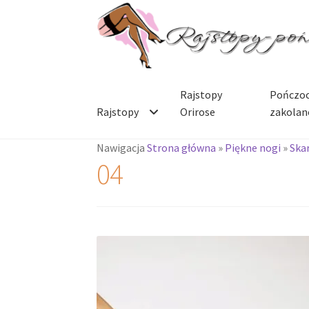
Przejdź
Przejdź
do
do
nawigacji
treści
Rajstopy
Pończoc
Rajstopy
Orirose
zakolan
Nawigacja
Strona główna
»
Piękne nogi
»
Ska
04