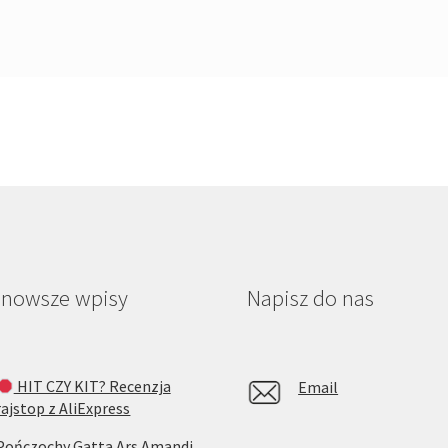
jnowsze wpisy
Napisz do nas
HIT CZY KIT? Recenzja
Email
rajstop z AliExpress
Pończochy Gatta Ars Amandi