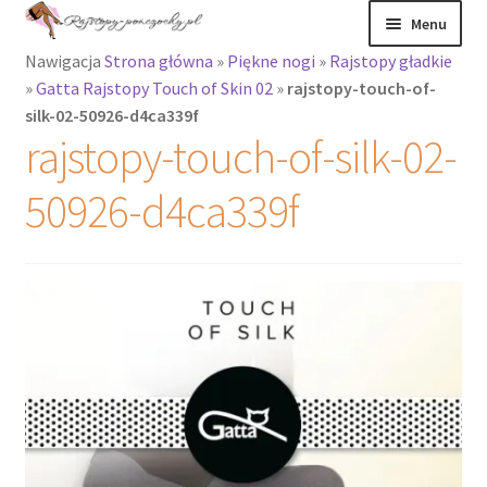
Przejdź
Przejdź
Menu
do
do
Nawigacja
Strona główna
»
Piękne nogi
»
Rajstopy gładkie
nawigacji
treści
Rozwiń
Rajstopy
»
Gatta Rajstopy Touch of Skin 02
»
rajstopy-touch-of-
menu
silk-02-50926-d4ca339f
potomne
Rajstopy Orirose
rajstopy-touch-of-silk-02-
Pończochy i
50926-d4ca339f
zakolanówki
Podkolanówki i
skarpetki
Wszystkie
produkty
Rozwiń
Recenzje
menu