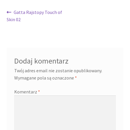
Nawigacja
Poprzedni
Gatta Rajstopy Touch of
wpis:
Skin 02
wpisu
Dodaj komentarz
Twój adres email nie zostanie opublikowany.
Wymagane pola są oznaczone
*
Komentarz
*