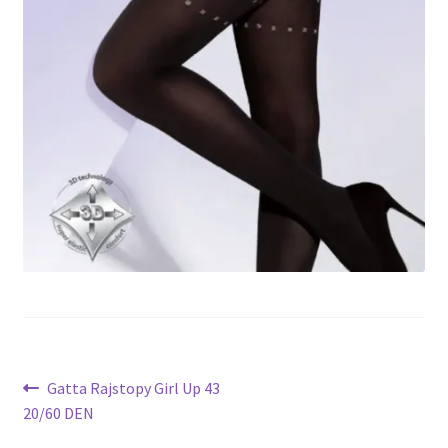
potomne
Nawigacja
Poprzedni
Gatta Rajstopy Girl Up 43
wpis:
20/60 DEN
wpisu