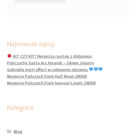
Najnowsze wpisy
HIT CZY KIT? Recenzja rajstop z AliExpress
Pończochy Gatta Ars Amandi – Okiem Jolanty
Gabriella matt effect w ciekawym odcieniu
Recenzja Pończoch Fiore Half Moon 20DEN
Recenzja Pończoch Fiore Sensual Lovely 20DEN
Kategorie
Blog