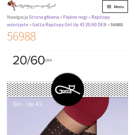
Przejdź
Przejdź
Menu
do
do
Nawigacja
Strona główna
»
Piękne nogi
»
Rajstopy
nawigacji
treści
Rozwiń
Rajstopy
wzorzyste
»
Gatta Rajstopy Girl Up 43 20/60 DEN
»
56988
menu
56988
potomne
Rajstopy Orirose
Pończochy i
zakolanówki
Podkolanówki i
skarpetki
Wszystkie
produkty
Rozwiń
Recenzje
menu