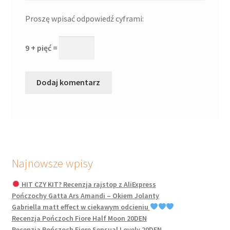
Proszę wpisać odpowiedź cyframi:
9 + pięć =
Najnowsze wpisy
HIT CZY KIT? Recenzja rajstop z AliExpress
Pończochy Gatta Ars Amandi – Okiem Jolanty
Gabriella matt effect w ciekawym odcieniu
Recenzja Pończoch Fiore Half Moon 20DEN
Recenzja Pończoch Fiore Sensual Lovely 20DEN