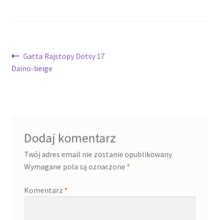
Nawigacja
Poprzedni
Gatta Rajstopy Dotsy 17
wpis:
Daino-beige
wpisu
Dodaj komentarz
Twój adres email nie zostanie opublikowany.
Wymagane pola są oznaczone
*
Komentarz
*