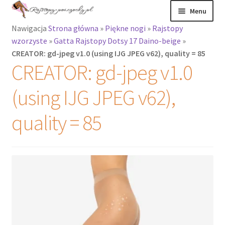
Przejdź
Przejdź
Menu
do
do
Nawigacja
Strona główna
»
Piękne nogi
»
Rajstopy
nawigacji
treści
Rozwiń
Rajstopy
wzorzyste
»
Gatta Rajstopy Dotsy 17 Daino-beige
»
menu
CREATOR: gd-jpeg v1.0 (using IJG JPEG v62), quality = 85
potomne
Rajstopy Orirose
CREATOR: gd-jpeg v1.0
Pończochy i
(using IJG JPEG v62),
zakolanówki
quality = 85
Podkolanówki i
skarpetki
Wszystkie
produkty
Rozwiń
Recenzje
menu