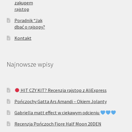
zakupem
rajstop
Poradnik “Jak
dbać o rajsopy?
Kontakt
Najnowsze wpisy
HIT CZY KIT? Recenzja rajstop z AliExpress
Pończochy Gatta Ars Amandi – Okiem Jolanty
Gabriella matt effect w ciekawym odcieniu
Recenzja Pończoch Fiore Half Moon 20DEN